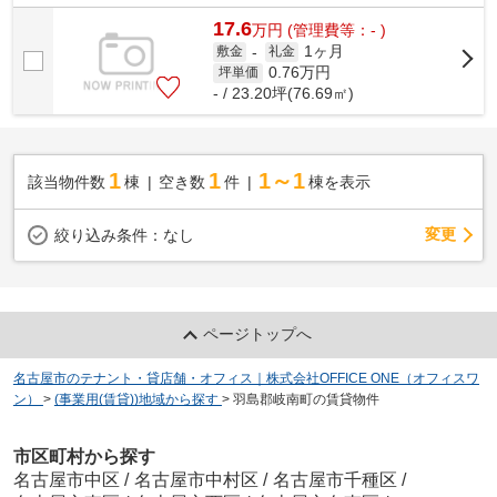
17.6
万
円
(管理費等：- )
1ヶ月
敷金
-
礼金
0.76
万円
坪単価
- / 23.20坪(76.69㎡)
1
1
1～1
該当物件数
棟
空き数
件
棟を表示
変更
絞り込み条件：
なし
ページトップへ
名古屋市のテナント・貸店舗・オフィス｜株式会社OFFICE ONE（オフィスワ
ン）
>
(事業用(賃貸))地域から探す
>
羽島郡岐南町の賃貸物件
市区町村から探す
名古屋市中区
/
名古屋市中村区
/
名古屋市千種区
/