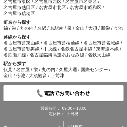
名古屋市東区
/
名古屋市西区
/
名古屋市名東区
/
名古屋市熱田区
/
名古屋市北区
/
名古屋市昭和区
/
名古屋市瑞穂区
町名から探す
錦
/
栄
/
丸の内
/
名駅
/
名駅南
/
泉
/
金山
/
大須
/
新栄
/
今池
路線から探す
名古屋市営東山線
/
名古屋市営桜通線
/
名古屋市営名城線
/
名古屋市営鶴舞線
/
中央線
/
名鉄名古屋本線
/
東海道本線
/
名鉄瀬戸線
/
名古屋臨海高速あおなみ線
/
名鉄犬山線
駅から探す
伏見
/
名古屋
/
栄
/
丸の内
/
久屋大通
/
国際センター
/
金山
/
今池
/
大須観音
/
上前津
電話でお問い合わせ
営業時間：
09:00～18:00
定休日：
土日祝