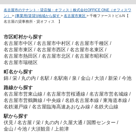
名古屋市のテナント・貸店舗・オフィス｜株式会社OFFICE ONE（オフィスワ
ン）
>
(事業用(賃貸))地域から探す
>
名古屋市東区
>
千種ファーストビルN【
名古屋の貸事務所・貸オフィス 】
市区町村から探す
名古屋市中区
/
名古屋市中村区
/
名古屋市千種区
/
名古屋市東区
/
名古屋市西区
/
名古屋市名東区
/
名古屋市熱田区
/
名古屋市北区
/
名古屋市昭和区
/
名古屋市瑞穂区
町名から探す
錦
/
栄
/
丸の内
/
名駅
/
名駅南
/
泉
/
金山
/
大須
/
新栄
/
今池
路線から探す
名古屋市営東山線
/
名古屋市営桜通線
/
名古屋市営名城線
/
名古屋市営鶴舞線
/
中央線
/
名鉄名古屋本線
/
東海道本線
/
名鉄瀬戸線
/
名古屋臨海高速あおなみ線
/
名鉄犬山線
駅から探す
伏見
/
名古屋
/
栄
/
丸の内
/
久屋大通
/
国際センター
/
金山
/
今池
/
大須観音
/
上前津