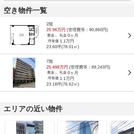
空き物件一覧
2階
25.96万円
(管理費等：90,860円)
0ヶ月
-
敷金
礼金
1.1万円
坪単価
23.60坪(78.01㎡)
7階
25.498万円
(管理費等：89,243円)
0ヶ月
-
敷金
礼金
1.1万円
坪単価
23.18坪(76.62㎡)
エリアの近い物件