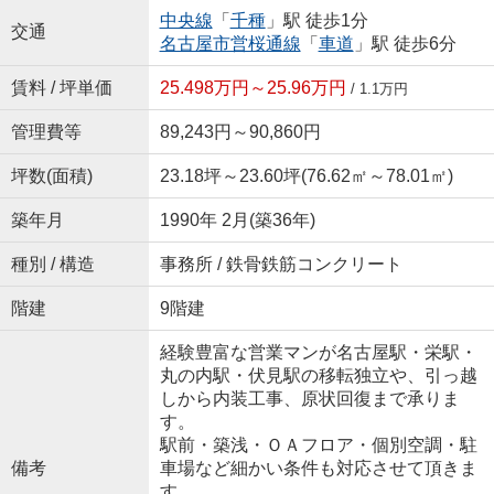
中央線
「
千種
」駅 徒歩1分
交通
名古屋市営桜通線
「
車道
」駅 徒歩6分
賃料 / 坪単価
25.498万円～25.96万円
/ 1.1万円
管理費等
89,243円～90,860円
坪数(面積)
23.18坪～23.60坪(76.62㎡～78.01㎡)
築年月
1990年 2月(築36年)
種別 / 構造
事務所 / 鉄骨鉄筋コンクリート
階建
9階建
経験豊富な営業マンが名古屋駅・栄駅・
丸の内駅・伏見駅の移転独立や、引っ越
しから内装工事、原状回復まで承りま
す。
駅前・築浅・ＯＡフロア・個別空調・駐
備考
車場など細かい条件も対応させて頂きま
す。