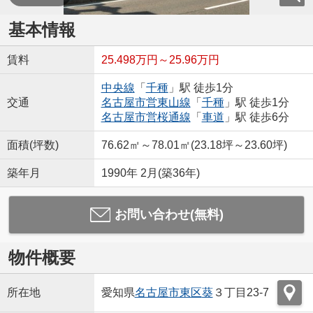
基本情報
賃料
25.498万円～25.96万円
中央線
「
千種
」駅 徒歩1分
交通
名古屋市営東山線
「
千種
」駅 徒歩1分
名古屋市営桜通線
「
車道
」駅 徒歩6分
面積(坪数)
76.62㎡～78.01㎡(23.18坪～23.60坪)
築年月
1990年 2月(築36年)
お問い合わせ(無料)
物件概要
所在地
愛知県
名古屋市東区
葵
３丁目23-7