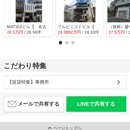
MATSUIビル【 名古屋の貸事務所・貸オフィス 】
アルピニストビル【 名古屋の貸事務所・貸オフィス 】
26.5
万
円
/ 26.56坪
24.3892
万
円
/ 24.10坪
27.5
万
円
/
こだわり特集
【賃貸特集】事務所
メールで共有する
LINEで共有する
ページトップへ