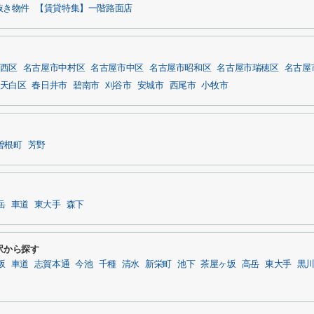
抜き物件
【賃貸特集】一階路面店
西区
名古屋市中村区
名古屋市中区
名古屋市昭和区
名古屋市瑞穂区
名古屋
天白区
春日井市
碧南市
刈谷市
安城市
西尾市
小牧市
曽根町
芳野
岳
車道
東大手
森下
駅から探す
坂
車道
志賀本通
今池
千種
清水
新栄町
池下
茶屋ヶ坂
高岳
東大手
黒