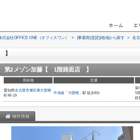
会社OFFICE ONE（オフィスワン）
>
(事業用(賃貸))地域から探す
>
名
店 】
第2メゾン加藤【 1階路面店 】
所在地
交通
築
愛知県
名古屋市東区
東大曽根
中央線
「
大曽根
」駅 徒歩8分
5
町
48-19
鉄
物件情報