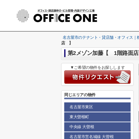
名古屋市のテナント・貸店舗・オフィス｜株式
店 】
第2メゾン加藤【 1階路面
▼ご希望の物件をお探しします
同じエリアの物件
名古屋市東区
東大曽根町
中央線 大曽根
名古屋市営名城線 大曽根