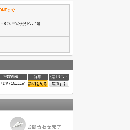
 ONEまで
-25 三富伏見ビル 1階
坪数/面積
詳細
検討リスト
.71坪 / 151.11㎡
詳細を見る
追加する