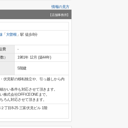
情報の見方
【店舗事務所】
線
「
大曽根
」駅 徒歩8分
益費
-
年数）
1981年 12月 (築44年)
5階建
・伏見駅の移転独立や、引っ越しから内
細かい条件も対応させて頂きます。
式会社OFFICEONEまで。
ちろん対応させて頂きます。
丁目8-25 三富伏見ビル 1階