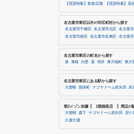
【賃貸特集】飲食店舗
【賃貸特集】居
名古屋市東区以外の市区町村から探す
名古屋市千種区
名古屋市北区
名古屋市
名古屋市南区
名古屋市名東区
名古屋市
名古屋市東区の町名から探す
泉
東桜
白壁
葵
筒井
東片端町
東大
名古屋市東区にある駅から探す
大曽根
新栄町
ナゴヤドーム前矢田
高
第2メゾン加藤【 1階路面店 】周辺の
大曽根
森下
ナゴヤドーム前矢田
尼ケ
久屋大通