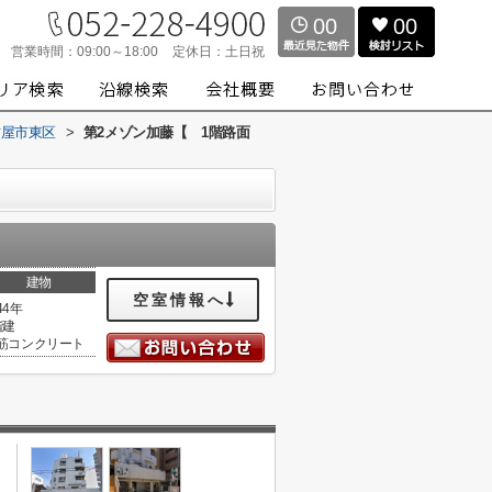
00
00
営業時間：
09:00～18:00
定休日：
土日祝
古屋市東区
>
第2メゾン加藤【 1階路面
建物
空室情報へ
44年
階建
筋コンクリート