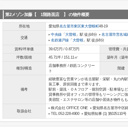
第2メゾン加藤【 1階路面店 】
の物件概要
所在地
愛知県
名古屋市東区
東大曽根町
48-19
中央線
「
大曽根
」駅 徒歩8分
名古屋市営名城
交通
名鉄瀬戸線
「
大曽根
」駅 徒歩8分
賃料/坪単価
39.6万円 / 0.87万円
管理費・共
坪数/面積
45.71坪 / 151.11㎡
築年月（築
店舗事務所 / 鉄筋コンクリー
種別/構造
階建
ト
経験豊富な営業マンが名古屋駅・栄駅・丸の内駅
装工事、原状回復まで承ります。
備考
駅前・築浅・ＯＡフロア・個別空調・駐車場など
貸事務所や貸オフィスの管理等もリーシングに強い株
美容院・エステサロン等の店舗や居抜き物件もも
株式会社 OFFICE ONE
愛知県名古屋市中区錦２
取扱会社
TEL:052-228-4900
愛知県知事 (1) 第025110号