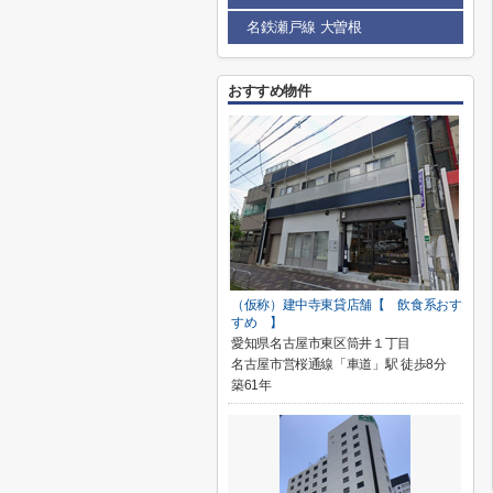
名鉄瀬戸線 大曽根
おすすめ物件
（仮称）建中寺東貸店舗【 飲食系おす
すめ 】
愛知県名古屋市東区筒井１丁目
名古屋市営桜通線「車道」駅 徒歩8分
築61年