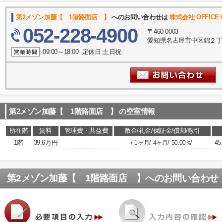
第2メゾン加藤【 1階路面店 】
へのお問い合わせは
株式会社 OFFICE
052-228-4900
〒460-0003
愛知県名古屋市中区錦２丁目8
09:00～18:00 定休日:土日祝
第2メゾン加藤【 1階路面店 】
の空室情報
所在階
賃料
管理費・共益費
敷金/礼金/保証金/償却/敷引
1階
39.6万円
-
/
/
/
/
45
-
1ヶ月
4ヶ月
50.00％
-
第2メゾン加藤【 1階路面店 】
へのお問い合わせ