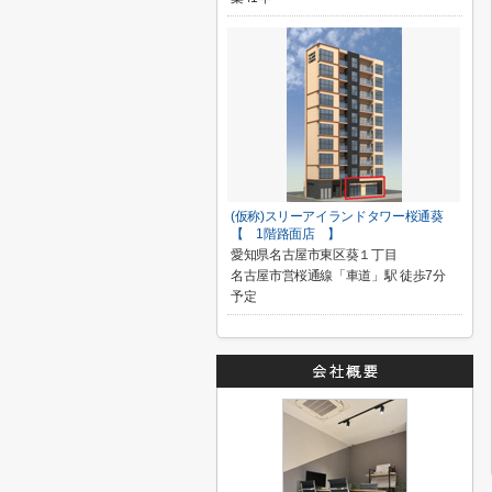
(仮称)スリーアイランドタワー桜通葵
【 1階路面店 】
愛知県名古屋市東区葵１丁目
名古屋市営桜通線「車道」駅 徒歩7分
予定