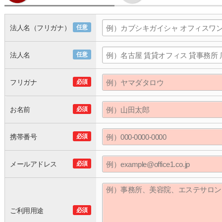
法人名（フリガナ）
任意
法人名
任意
フリガナ
必須
お名前
必須
携帯番号
必須
メールアドレス
必須
ご利用用途
必須