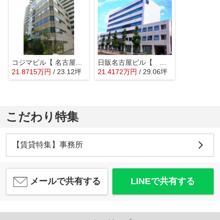
コジマビル【 名古屋の貸事務所・貸オフィス 】
日販名古屋ビル【 オフィスおすすめ 】
21.8715
万
円
/ 23.12坪
21.4172
万
円
/ 29.06坪
こだわり特集
【賃貸特集】事務所
メールで共有する
LINEで共有する