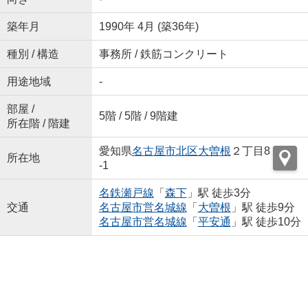
築年月
1990年 4月 (築36年)
種別 / 構造
事務所 / 鉄筋コンクリート
用途地域
-
部屋 /
5階 / 5階 / 9階建
所在階 / 階建
愛知県
名古屋市北区
大曽根
２丁目8
所在地
-1
名鉄瀬戸線
「
森下
」駅 徒歩3分
交通
名古屋市営名城線
「
大曽根
」駅 徒歩9分
名古屋市営名城線
「
平安通
」駅 徒歩10分