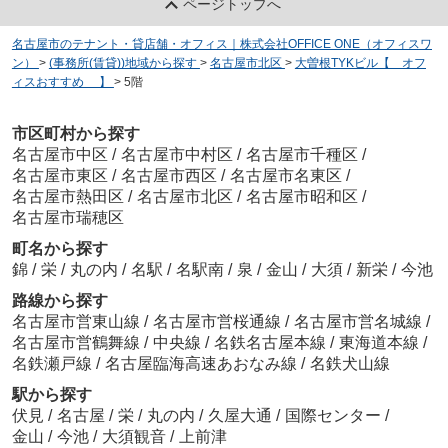
ページトップへ
名古屋市のテナント・貸店舗・オフィス｜株式会社OFFICE ONE（オフィスワ
ン）
>
(事務所(賃貸))地域から探す
>
名古屋市北区
>
大曽根TYKビル【 オフ
ィスおすすめ 】
>
5階
市区町村から探す
名古屋市中区
/
名古屋市中村区
/
名古屋市千種区
/
名古屋市東区
/
名古屋市西区
/
名古屋市名東区
/
名古屋市熱田区
/
名古屋市北区
/
名古屋市昭和区
/
名古屋市瑞穂区
町名から探す
錦
/
栄
/
丸の内
/
名駅
/
名駅南
/
泉
/
金山
/
大須
/
新栄
/
今池
路線から探す
名古屋市営東山線
/
名古屋市営桜通線
/
名古屋市営名城線
/
名古屋市営鶴舞線
/
中央線
/
名鉄名古屋本線
/
東海道本線
/
名鉄瀬戸線
/
名古屋臨海高速あおなみ線
/
名鉄犬山線
駅から探す
伏見
/
名古屋
/
栄
/
丸の内
/
久屋大通
/
国際センター
/
金山
/
今池
/
大須観音
/
上前津