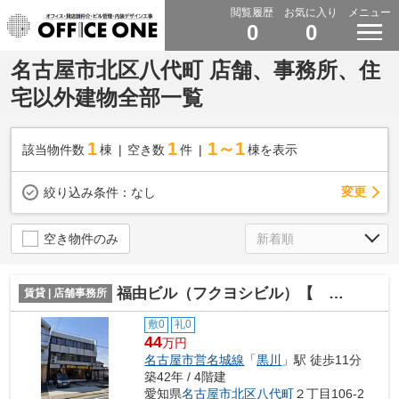
閲覧履歴
お気に入り
メニュー
0
0
名古屋市北区八代町 店舗、事務所、住
宅以外建物全部一覧
1
1
1～1
該当物件数
棟
空き数
件
棟を表示
変更
絞り込み条件：
なし
空き物件のみ
福由ビル（フクヨシビル）【 オフィスおすすめ 】
賃貸 | 店舗事務所
敷0
礼0
44
万円
名古屋市営名城線
「
黒川
」駅 徒歩11分
築42年 / 4階建
愛知県
名古屋市北区
八代町
２丁目106-2