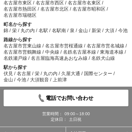
名古屋市東区
/
名古屋市西区
/
名古屋市名東区
/
名古屋市熱田区
/
名古屋市北区
/
名古屋市昭和区
/
名古屋市瑞穂区
町名から探す
錦
/
栄
/
丸の内
/
名駅
/
名駅南
/
泉
/
金山
/
新栄
/
大須
/
今池
路線から探す
名古屋市営東山線
/
名古屋市営桜通線
/
名古屋市営名城線
/
名古屋市営鶴舞線
/
中央線
/
名鉄名古屋本線
/
東海道本線
/
名鉄瀬戸線
/
名古屋臨海高速あおなみ線
/
名鉄犬山線
駅から探す
伏見
/
名古屋
/
栄
/
丸の内
/
久屋大通
/
国際センター
/
金山
/
今池
/
大須観音
/
上前津
電話でお問い合わせ
営業時間：
09:00～18:00
定休日：
土日祝