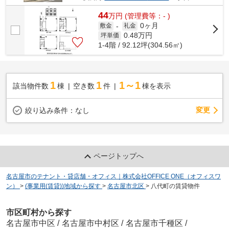
44
万
円
(管理費等：- )
0ヶ月
敷金
-
礼金
0.48
万円
坪単価
1-4階 / 92.12坪(304.56㎡)
1
1
1～1
該当物件数
棟
空き数
件
棟を表示
変更
絞り込み条件：
なし
ページトップへ
名古屋市のテナント・貸店舗・オフィス｜株式会社OFFICE ONE（オフィスワ
ン）
>
(事業用(賃貸))地域から探す
>
名古屋市北区
>
八代町の賃貸物件
市区町村から探す
名古屋市中区
/
名古屋市中村区
/
名古屋市千種区
/