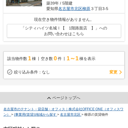
築39年 / 5階建
愛知県
名古屋市北区
柳原
３丁目3-5
現在空き物件情報がありません。
「シティハイツ名城Ⅰ【 1階路面店 】」への
お問い合わせはこちら
1
0
1～1
該当物件数
棟
空き数
件
棟を表示
変更
絞り込み条件：
なし
ページトップへ
名古屋市のテナント・貸店舗・オフィス｜株式会社OFFICE ONE（オフィスワ
ン）
>
(事業用(賃貸))地域から探す
>
名古屋市北区
>
柳原の賃貸物件