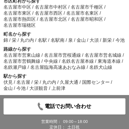
市区町村から探す
名古屋市中区
/
名古屋市中村区
/
名古屋市千種区
/
名古屋市東区
/
名古屋市西区
/
名古屋市名東区
/
名古屋市熱田区
/
名古屋市北区
/
名古屋市昭和区
/
名古屋市瑞穂区
町名から探す
錦
/
栄
/
丸の内
/
名駅
/
名駅南
/
泉
/
金山
/
大須
/
新栄
/
今池
路線から探す
名古屋市営東山線
/
名古屋市営桜通線
/
名古屋市営名城線
/
名古屋市営鶴舞線
/
中央線
/
名鉄名古屋本線
/
東海道本線
/
名鉄瀬戸線
/
名古屋臨海高速あおなみ線
/
名鉄犬山線
駅から探す
伏見
/
名古屋
/
栄
/
丸の内
/
久屋大通
/
国際センター
/
金山
/
今池
/
大須観音
/
上前津
電話でお問い合わせ
営業時間：
09:00～18:00
定休日：
土日祝