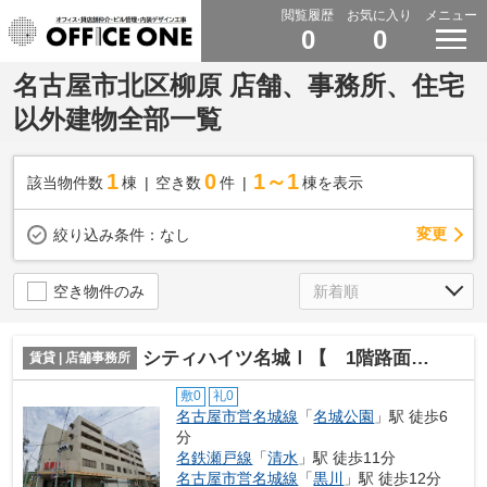
閲覧履歴
お気に入り
メニュー
0
0
名古屋市北区柳原 店舗、事務所、住宅
以外建物全部一覧
1
0
1～1
該当物件数
棟
空き数
件
棟を表示
変更
絞り込み条件：
なし
空き物件のみ
シティハイツ名城Ⅰ【 1階路面店 】
賃貸 | 店舗事務所
敷0
礼0
名古屋市営名城線
「
名城公園
」駅 徒歩6
分
名鉄瀬戸線
「
清水
」駅 徒歩11分
名古屋市営名城線
「
黒川
」駅 徒歩12分