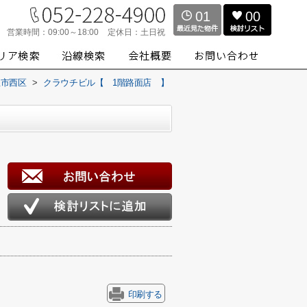
01
00
営業時間：
09:00～18:00
定休日：
土日祝
屋市西区
>
クラウチビル【 1階路面店 】
印刷する