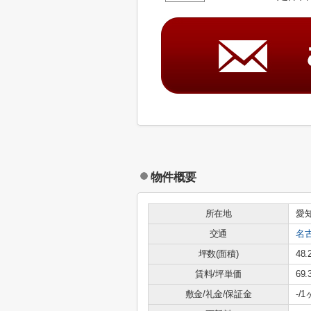
物件概要
所在地
愛
交通
名
坪数(面積)
48.
賃料/坪単価
69
敷金/礼金/保証金
-/