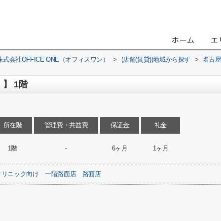
会社OFFICE ONE（オフィスワン）
>
(店舗(賃貸))地域から探す
>
名古
】 1階
所在階
管理費・共益費
保証金
礼金
1階
-
6ヶ月
1ヶ月
クリニック向け
一階路面店
路面店