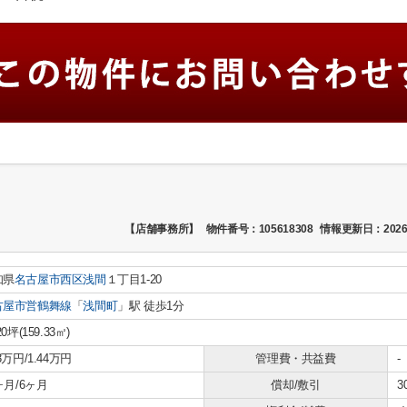
【店舗事務所】
物件番号：105618308
情報更新日：2026
知県
名古屋市西区
浅間
１丁目1-20
古屋市営鶴舞線
「
浅間町
」駅 徒歩1分
20坪(159.33㎡)
.3万円/1.44万円
管理費・共益費
-
1ヶ月/6ヶ月
償却/敷引
3