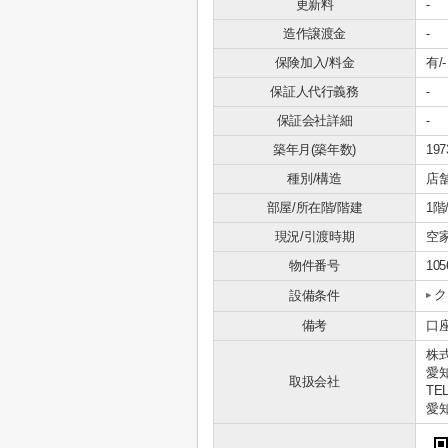
更新料
-
造作譲渡金
-
保険加入/料金
有/-
保証人代行義務
-
保証会社詳細
-
築年月(築年数)
19
種別/構造
店
部屋/所在階/階建
1階
現況/引渡時期
空家
物件番号
105
ク
設備条件
備考
口
株式
愛知
取扱会社
TEL
愛知