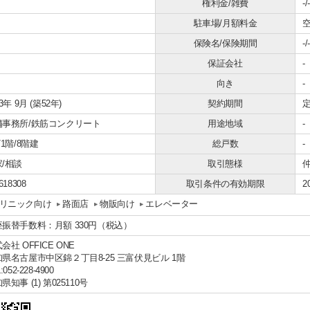
権利金/雑費
-/-
駐車場/月額料金
空
保険名/保険期間
-/-
保証会社
-
向き
-
73年 9月 (築52年)
契約期間
定
舗事務所/鉄筋コンクリート
用途地域
-
/1階/8階建
総戸数
-
/相談
取引態様
618308
取引条件の有効期限
2
リニック向け
路面店
物販向け
エレベーター
座振替手数料：月額 330円（税込）
会社 OFFICE ONE
県名古屋市中区錦２丁目8-25 三富伏見ビル 1階
:052-228-4900
県知事 (1) 第025110号