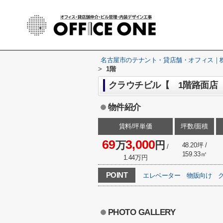
名古屋市のテナント・貸店舗・オフィス｜株式
>
1階
クラウチビル【 1階路面店 
物件紹介
賃料/坪単価
坪数/面積
69
3,000
万
円
48.20坪 /
/
159.33㎡
1.44万円
POINT
エレベーター
物販向け
PHOTO GALLERY