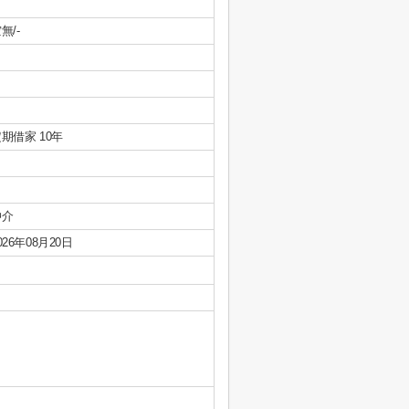
無/-
期借家 10年
仲介
026年08月20日