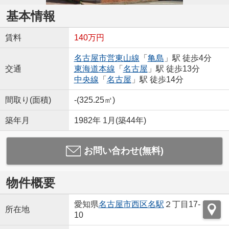
基本情報
賃料
140万円
名古屋市営東山線
「
亀島
」駅 徒歩4分
交通
東海道本線
「
名古屋
」駅 徒歩13分
中央線
「
名古屋
」駅 徒歩14分
間取り(面積)
-(325.25㎡)
築年月
1982年 1月(築44年)
お問い合わせ(無料)
物件概要
愛知県
名古屋市西区
名駅
２丁目17-
所在地
10