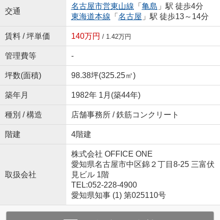
名古屋市営東山線
「
亀島
」駅 徒歩4分
交通
東海道本線
「
名古屋
」駅 徒歩13～14分
賃料 / 坪単価
140万円
/ 1.42万円
管理費等
-
坪数(面積)
98.38坪(325.25㎡)
築年月
1982年 1月(築44年)
種別 / 構造
店舗事務所 / 鉄筋コンクリート
階建
4階建
株式会社 OFFICE ONE
愛知県名古屋市中区錦２丁目8-25 三富伏
取扱会社
見ビル 1階
TEL:052-228-4900
愛知県知事 (1) 第025110号