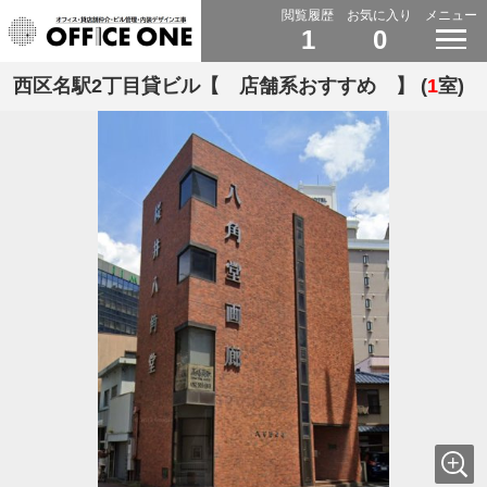
閲覧履歴
お気に入り
メニュー
1
0
西区名駅2丁目貸ビル【 店舗系おすすめ 】 (
1
室)