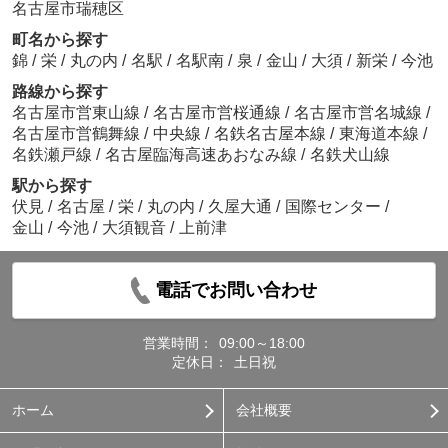
名古屋市瑞穂区
町名から探す
錦
/
栄
/
丸の内
/
名駅
/
名駅南
/
泉
/
金山
/
大須
/
新栄
/
今池
路線から探す
名古屋市営東山線
/
名古屋市営桜通線
/
名古屋市営名城線
/
名古屋市営鶴舞線
/
中央線
/
名鉄名古屋本線
/
東海道本線
/
名鉄瀬戸線
/
名古屋臨海高速あおなみ線
/
名鉄犬山線
駅から探す
伏見
/
名古屋
/
栄
/
丸の内
/
久屋大通
/
国際センター
/
金山
/
今池
/
大須観音
/
上前津
電話でお問い合わせ
営業時間：
09:00～18:00
定休日：
土日祝
ホーム
会社概要