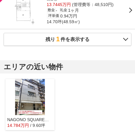
13.7445万円
(管理費等：48,510円)
1ヶ月
-
敷金
礼金
0.94万円
坪単価
14.70坪(48.59㎡)
1
残り
件を表示する
エリアの近い物件
NAGONO SQUARE（ナゴノ スクエア）【 飲食系おすすめ 】
14.784
万
円
/ 9.60坪