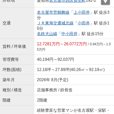
所在地
愛知県
名古屋市西区
貴生町
192-2
名古屋市営鶴舞線
「
上小田井
」駅 徒歩3
分
交通
ＪＲ東海交通城北線
「
小田井
」駅 徒歩1
0分
名鉄犬山線
「
中小田井
」駅 徒歩15分
12.7281万円～26.0772万円
/ 0.94万円～1.0
賃料 / 坪単価
5万円
管理費等
40,194円～92,037円
坪数(面積)
12.18坪～27.89坪(40.26㎡～92.19㎡)
築年月
2026年 8月(予定)
種別 / 構造
店舗事務所 / 鉄骨造
階建
2階建
経験豊富な営業マンが名古屋駅・栄駅・