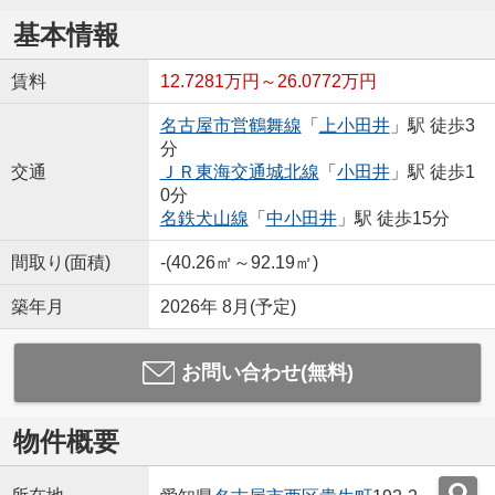
基本情報
賃料
12.7281万円～26.0772万円
名古屋市営鶴舞線
「
上小田井
」駅 徒歩3
分
交通
ＪＲ東海交通城北線
「
小田井
」駅 徒歩1
0分
名鉄犬山線
「
中小田井
」駅 徒歩15分
間取り(面積)
-(40.26㎡～92.19㎡)
築年月
2026年 8月(予定)
お問い合わせ(無料)
物件概要