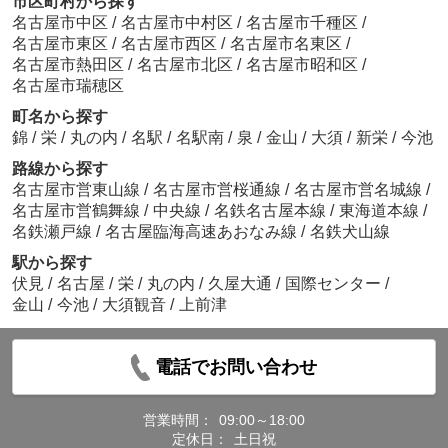
市区町村から探す
名古屋市中区
/
名古屋市中村区
/
名古屋市千種区
/
名古屋市東区
/
名古屋市西区
/
名古屋市名東区
/
名古屋市熱田区
/
名古屋市北区
/
名古屋市昭和区
/
名古屋市瑞穂区
町名から探す
錦
/
栄
/
丸の内
/
名駅
/
名駅南
/
泉
/
金山
/
大須
/
新栄
/
今池
路線から探す
名古屋市営東山線
/
名古屋市営桜通線
/
名古屋市営名城線
/
名古屋市営鶴舞線
/
中央線
/
名鉄名古屋本線
/
東海道本線
/
名鉄瀬戸線
/
名古屋臨海高速あおなみ線
/
名鉄犬山線
駅から探す
伏見
/
名古屋
/
栄
/
丸の内
/
久屋大通
/
国際センター
/
金山
/
今池
/
大須観音
/
上前津
電話でお問い合わせ
営業時間：
09:00～18:00
定休日：
土日祝