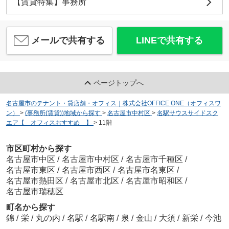
【賃貸特集】事務所
メールで共有する
LINEで共有する
ページトップへ
名古屋市のテナント・貸店舗・オフィス｜株式会社OFFICE ONE（オフィスワ
ン）
>
(事務所(賃貸))地域から探す
>
名古屋市中村区
>
名駅サウスサイドスク
エア【 オフィスおすすめ 】
>
11階
市区町村から探す
名古屋市中区
/
名古屋市中村区
/
名古屋市千種区
/
名古屋市東区
/
名古屋市西区
/
名古屋市名東区
/
名古屋市熱田区
/
名古屋市北区
/
名古屋市昭和区
/
名古屋市瑞穂区
町名から探す
錦
/
栄
/
丸の内
/
名駅
/
名駅南
/
泉
/
金山
/
大須
/
新栄
/
今池