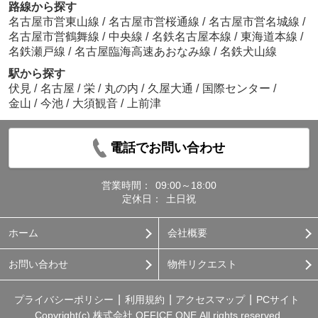
路線から探す
名古屋市営東山線
/
名古屋市営桜通線
/
名古屋市営名城線
/
名古屋市営鶴舞線
/
中央線
/
名鉄名古屋本線
/
東海道本線
/
名鉄瀬戸線
/
名古屋臨海高速あおなみ線
/
名鉄犬山線
駅から探す
伏見
/
名古屋
/
栄
/
丸の内
/
久屋大通
/
国際センター
/
金山
/
今池
/
大須観音
/
上前津
電話でお問い合わせ
営業時間：
09:00～18:00
定休日：
土日祝
ホーム
会社概要
お問い合わせ
物件リクエスト
プライバシーポリシー
利用規約
アクセスマップ
PCサイト
Copyright(c) 株式会社 OFFICE ONE All rights reserved.