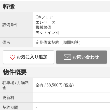
特徴
OAフロア
エレベーター
設備条件
機械警備
男女トイレ別
備考
定期借家契約（期間相談）
お気に入り追加
お問い合わせ
物件概要
駐車場 / 月額料
空有 / 38,500円 (税込)
金
更新料
-
契約期間
-