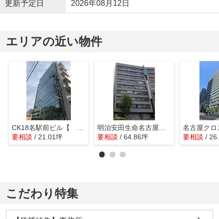
更新予定日
2026年08月12日
エリアの近い物件
CK18名駅前ビル【 オフィスおすすめ 】
明治安田生命名古屋西口ビル【 名古屋の貸事務所・貸オフィス 】
要相談
/ 21.01坪
要相談
/ 64.86坪
要相談
/ 2
こだわり特集