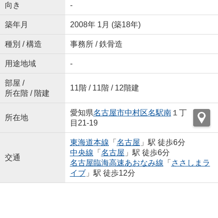
向き
-
築年月
2008年 1月 (築18年)
種別 / 構造
事務所 / 鉄骨造
用途地域
-
部屋 /
11階 / 11階 / 12階建
所在階 / 階建
愛知県
名古屋市中村区
名駅南
１丁
所在地
目21-19
東海道本線
「
名古屋
」駅 徒歩6分
中央線
「
名古屋
」駅 徒歩6分
交通
名古屋臨海高速あおなみ線
「
ささしまラ
イブ
」駅 徒歩12分