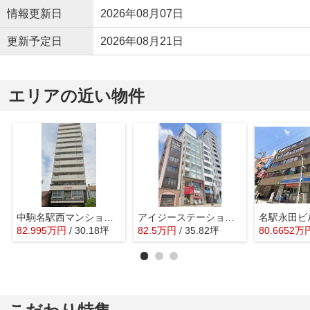
情報更新日
2026年08月07日
更新予定日
2026年08月21日
エリアの近い物件
中駒名駅西マンションII【 店舗系おすすめ 】
アイジーステーション【 サロン系おすすめ 】
82.995
万
円
/ 30.18坪
82.5
万
円
/ 35.82坪
80.6652
万