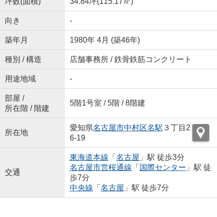
坪数(面積)
34.84坪(115.17㎡)
向き
-
築年月
1980年 4月 (築46年)
種別 / 構造
店舗事務所 / 鉄骨鉄筋コンクリート
用途地域
-
部屋 /
5階1号室 / 5階 / 8階建
所在階 / 階建
愛知県
名古屋市中村区
名駅
３丁目2
所在地
6-19
東海道本線
「
名古屋
」駅 徒歩3分
名古屋市営桜通線
「
国際センター
」駅 徒
交通
歩7分
中央線
「
名古屋
」駅 徒歩7分