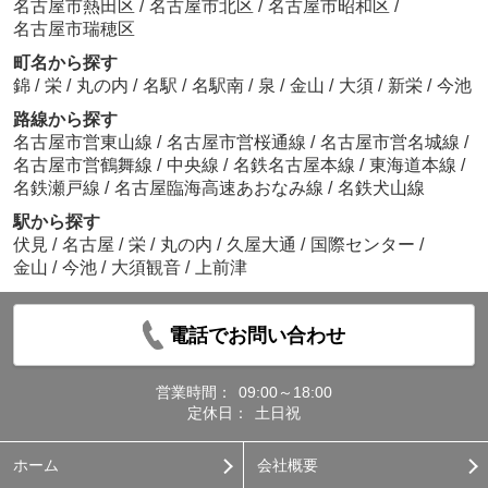
名古屋市熱田区
/
名古屋市北区
/
名古屋市昭和区
/
名古屋市瑞穂区
町名から探す
錦
/
栄
/
丸の内
/
名駅
/
名駅南
/
泉
/
金山
/
大須
/
新栄
/
今池
路線から探す
名古屋市営東山線
/
名古屋市営桜通線
/
名古屋市営名城線
/
名古屋市営鶴舞線
/
中央線
/
名鉄名古屋本線
/
東海道本線
/
名鉄瀬戸線
/
名古屋臨海高速あおなみ線
/
名鉄犬山線
駅から探す
伏見
/
名古屋
/
栄
/
丸の内
/
久屋大通
/
国際センター
/
金山
/
今池
/
大須観音
/
上前津
電話でお問い合わせ
営業時間：
09:00～18:00
定休日：
土日祝
ホーム
会社概要