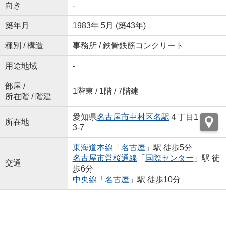
向き
-
築年月
1983年 5月 (築43年)
種別 / 構造
事務所 / 鉄骨鉄筋コンクリート
用途地域
-
部屋 /
1階東 / 1階 / 7階建
所在階 / 階建
愛知県
名古屋市中村区
名駅
４丁目1
所在地
3-7
東海道本線
「
名古屋
」駅 徒歩5分
名古屋市営桜通線
「
国際センター
」駅 徒
交通
歩6分
中央線
「
名古屋
」駅 徒歩10分