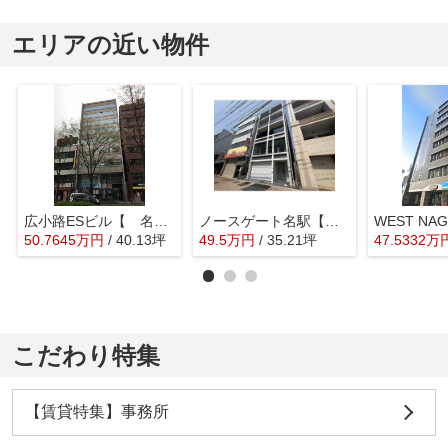
エリアの近い物件
広小路ESビル【 名古屋の貸事務所・貸オフィス 】
ノースゲート名駅【 サロン系おすすめ 】
50.7645
万
円
/ 40.13坪
49.5
万
円
/ 35.21坪
47.5332
万
こだわり特集
【賃貸特集】事務所