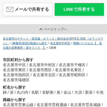
メールで共有する
LINEで共有する
ページトップへ
名古屋市のテナント・貸店舗・オフィス｜株式会社OFFICE ONE（オフィスワ
ン）
>
(事務所(賃貸))地域から探す
>
名古屋市中村区
>
西柳パークビル【 名
古屋の貸事務所・貸オフィス 】
>
1階東
市区町村から探す
名古屋市中区
/
名古屋市中村区
/
名古屋市千種区
/
名古屋市東区
/
名古屋市西区
/
名古屋市名東区
/
名古屋市熱田区
/
名古屋市北区
/
名古屋市昭和区
/
名古屋市瑞穂区
町名から探す
錦
/
栄
/
丸の内
/
名駅
/
名駅南
/
泉
/
金山
/
大須
/
新栄
/
今池
路線から探す
名古屋市営東山線
/
名古屋市営桜通線
/
名古屋市営名城線
/