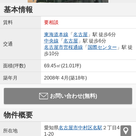
基本情報
賃料
要相談
東海道本線
「
名古屋
」駅 徒歩6分
中央線
「
名古屋
」駅 徒歩6分
交通
名古屋市営桜通線
「
国際センター
」駅 徒
歩10分
面積(坪数)
69.45㎡(21.01坪)
築年月
2008年 4月(築18年)
お問い合わせ(無料)
物件概要
愛知県
名古屋市中村区
名駅
２丁目4
所在地
1-20