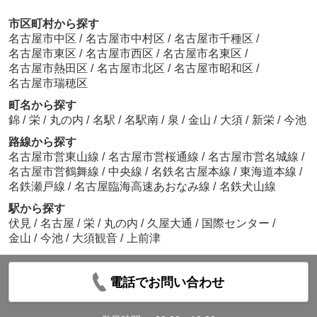
市区町村から探す
名古屋市中区
/
名古屋市中村区
/
名古屋市千種区
/
名古屋市東区
/
名古屋市西区
/
名古屋市名東区
/
名古屋市熱田区
/
名古屋市北区
/
名古屋市昭和区
/
名古屋市瑞穂区
町名から探す
錦
/
栄
/
丸の内
/
名駅
/
名駅南
/
泉
/
金山
/
大須
/
新栄
/
今池
路線から探す
名古屋市営東山線
/
名古屋市営桜通線
/
名古屋市営名城線
/
名古屋市営鶴舞線
/
中央線
/
名鉄名古屋本線
/
東海道本線
/
名鉄瀬戸線
/
名古屋臨海高速あおなみ線
/
名鉄犬山線
駅から探す
伏見
/
名古屋
/
栄
/
丸の内
/
久屋大通
/
国際センター
/
金山
/
今池
/
大須観音
/
上前津
電話でお問い合わせ