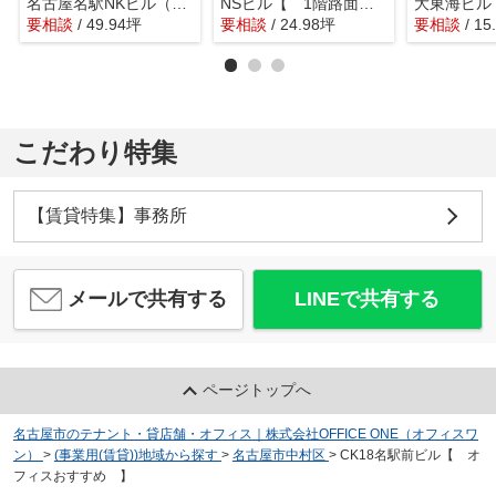
名古屋名駅NKビル（ビエラ名古屋名駅）【 サロン系おすすめ 】
NSビル【 1階路面店 】
要相談
/ 49.94坪
要相談
/ 24.98坪
要相談
/ 1
こだわり特集
【賃貸特集】事務所
メールで共有する
LINEで共有する
ページトップへ
名古屋市のテナント・貸店舗・オフィス｜株式会社OFFICE ONE（オフィスワ
ン）
>
(事業用(賃貸))地域から探す
>
名古屋市中村区
>
CK18名駅前ビル【 オ
フィスおすすめ 】