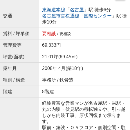
東海道本線
「
名古屋
」駅 徒歩6分
交通
名古屋市営桜通線
「
国際センター
」駅 徒
歩10分
賃料 / 坪単価
要相談
/ 要相談
管理費等
69,333円
坪数(面積)
21.01坪(69.45㎡)
築年月
2008年 4月(築18年)
種別 / 構造
事務所 / 鉄骨造
階建
8階建
経験豊富な営業マンが名古屋駅・栄駅・
丸の内駅・伏見駅の移転独立や、引っ越
しから内装工事、原状回復まで承りま
す。
駅前・築浅・ＯＡフロア・個別空調・駐