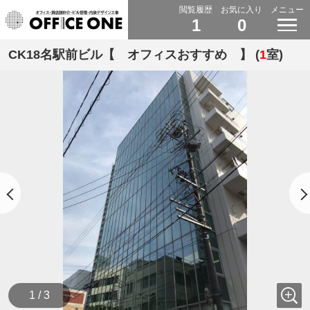
閲覧履歴
お気に入り
メニュー
1
0
CK18名駅前ビル【 オフィスおすすめ 】 (
1
室)
1 / 3