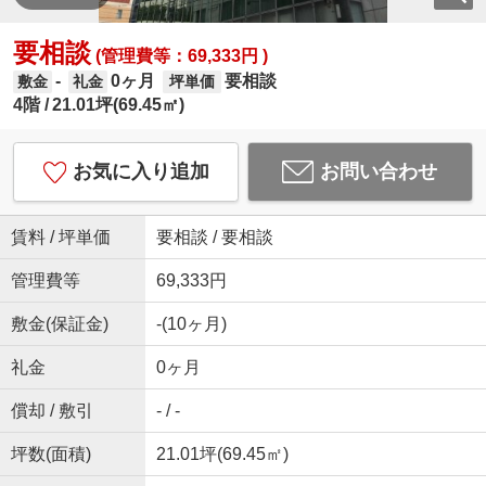
要相談
(管理費等：69,333円 )
0ヶ月
要相談
-
敷金
礼金
坪単価
4階
21.01坪(69.45㎡)
お気に入り追加
お問い合わせ
賃料 / 坪単価
要相談 / 要相談
管理費等
69,333円
敷金(保証金)
-(10ヶ月)
礼金
0ヶ月
償却 / 敷引
- / -
坪数(面積)
21.01坪(69.45㎡)