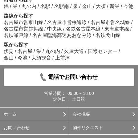
錦
/
栄
/
丸の内
/
名駅
/
名駅南
/
泉
/
金山
/
大須
/
新栄
/
今池
路線から探す
名古屋市営東山線
/
名古屋市営桜通線
/
名古屋市営名城線
/
名古屋市営鶴舞線
/
中央線
/
名鉄名古屋本線
/
東海道本線
/
名鉄瀬戸線
/
名古屋臨海高速あおなみ線
/
名鉄犬山線
駅から探す
伏見
/
名古屋
/
栄
/
丸の内
/
久屋大通
/
国際センター
/
金山
/
今池
/
大須観音
/
上前津
電話でお問い合わせ
営業時間：
09:00～18:00
定休日：
土日祝
ホーム
会社概要
お問い合わせ
物件リクエスト