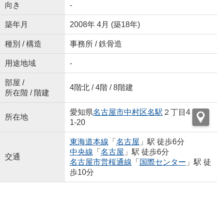
向き
-
築年月
2008年 4月 (築18年)
種別 / 構造
事務所 / 鉄骨造
用途地域
-
部屋 /
4階北 / 4階 / 8階建
所在階 / 階建
愛知県
名古屋市中村区
名駅
２丁目4
所在地
1-20
東海道本線
「
名古屋
」駅 徒歩6分
中央線
「
名古屋
」駅 徒歩6分
交通
名古屋市営桜通線
「
国際センター
」駅 徒
歩10分