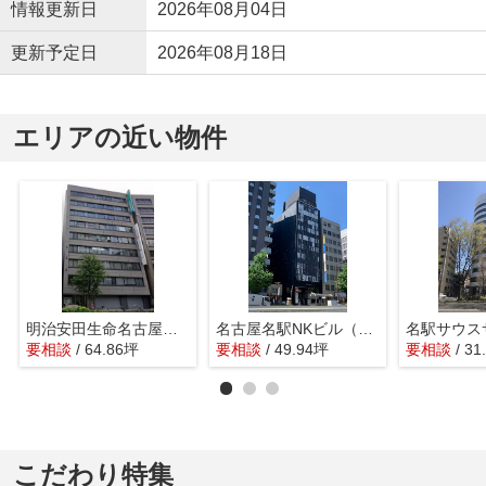
情報更新日
2026年08月04日
更新予定日
2026年08月18日
エリアの近い物件
明治安田生命名古屋西口ビル【 名古屋の貸事務所・貸オフィス 】
名古屋名駅NKビル（ビエラ名古屋名駅）【 サロン系おすすめ 】
要相談
/ 64.86坪
要相談
/ 49.94坪
要相談
/ 3
こだわり特集