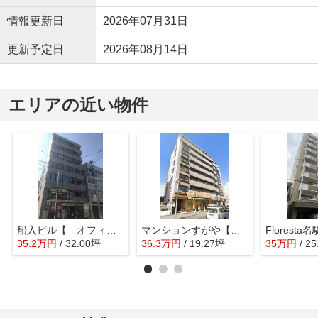
情報更新日
2026年07月31日
更新予定日
2026年08月14日
エリアの近い物件
船入ビル【 オフィスおすすめ 】
マンションすがや【 飲食系おすすめ 】
35.2
万
円
/ 32.00坪
36.3
万
円
/ 19.27坪
35
万
円
/ 2