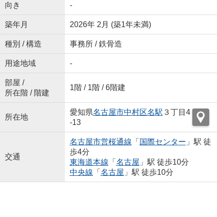
向き
-
築年月
2026年 2月 (築1年未満)
種別 / 構造
事務所 / 鉄骨造
用途地域
-
部屋 /
1階 / 1階 / 6階建
所在階 / 階建
愛知県
名古屋市中村区
名駅
３丁目4
所在地
-13
名古屋市営桜通線
「
国際センター
」駅 徒
歩4分
交通
東海道本線
「
名古屋
」駅 徒歩10分
中央線
「
名古屋
」駅 徒歩10分