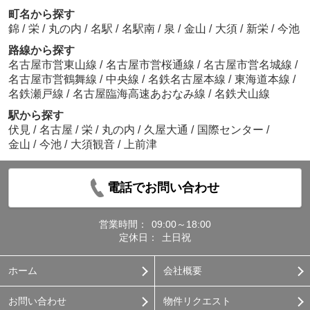
町名から探す
錦
/
栄
/
丸の内
/
名駅
/
名駅南
/
泉
/
金山
/
大須
/
新栄
/
今池
路線から探す
名古屋市営東山線
/
名古屋市営桜通線
/
名古屋市営名城線
/
名古屋市営鶴舞線
/
中央線
/
名鉄名古屋本線
/
東海道本線
/
名鉄瀬戸線
/
名古屋臨海高速あおなみ線
/
名鉄犬山線
駅から探す
伏見
/
名古屋
/
栄
/
丸の内
/
久屋大通
/
国際センター
/
金山
/
今池
/
大須観音
/
上前津
電話でお問い合わせ
営業時間：
09:00～18:00
定休日：
土日祝
ホーム
会社概要
お問い合わせ
物件リクエスト