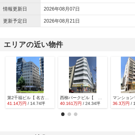
情報更新日
2026年08月07日
更新予定日
2026年08月21日
エリアの近い物件
第2千福ビル【 名古屋の貸事務所・貸オフィス 】
西柳パークビル【 名古屋の貸事務所・貸オフィス 】
41.14
万
円
/ 14.74坪
40.161
万
円
/ 24.34坪
36.3
万
円
/