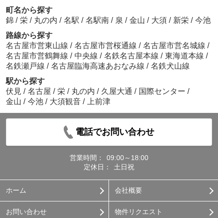
町名から探す
錦
/
栄
/
丸の内
/
名駅
/
名駅南
/
泉
/
金山
/
大須
/
新栄
/
今池
路線から探す
名古屋市営東山線
/
名古屋市営桜通線
/
名古屋市営名城線
/
名古屋市営鶴舞線
/
中央線
/
名鉄名古屋本線
/
東海道本線
/
名鉄瀬戸線
/
名古屋臨海高速あおなみ線
/
名鉄犬山線
駅から探す
伏見
/
名古屋
/
栄
/
丸の内
/
久屋大通
/
国際センター
/
金山
/
今池
/
大須観音
/
上前津
電話でお問い合わせ
営業時間：
09:00～18:00
定休日：
土日祝
ホーム
会社概要
お問い合わせ
物件リクエスト