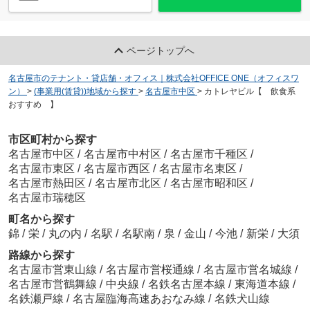
ページトップへ
名古屋市のテナント・貸店舗・オフィス｜株式会社OFFICE ONE（オフィスワ
ン）
>
(事業用(賃貸))地域から探す
>
名古屋市中区
>
カトレヤビル【 飲食系
おすすめ 】
市区町村から探す
名古屋市中区
/
名古屋市中村区
/
名古屋市千種区
/
名古屋市東区
/
名古屋市西区
/
名古屋市名東区
/
名古屋市熱田区
/
名古屋市北区
/
名古屋市昭和区
/
名古屋市瑞穂区
町名から探す
錦
/
栄
/
丸の内
/
名駅
/
名駅南
/
泉
/
金山
/
今池
/
新栄
/
大須
路線から探す
名古屋市営東山線
/
名古屋市営桜通線
/
名古屋市営名城線
/
名古屋市営鶴舞線
/
中央線
/
名鉄名古屋本線
/
東海道本線
/
名鉄瀬戸線
/
名古屋臨海高速あおなみ線
/
名鉄犬山線