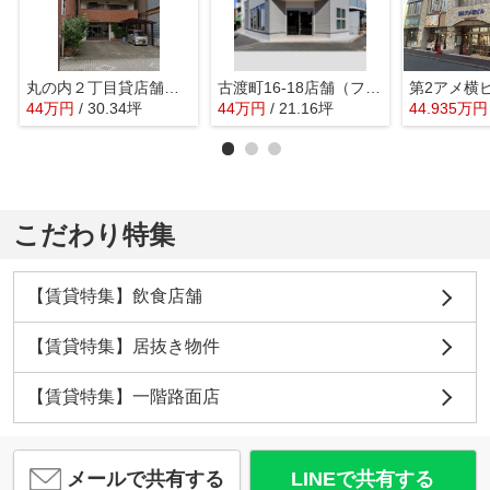
丸の内２丁目貸店舗【 サロン系おすすめ 】
古渡町16-18店舗（フルワタリチョウ16-18テンポ）【 1階路面店 】
44
万
円
/ 30.34坪
44
万
円
/ 21.16坪
44.935
万
円
こだわり特集
【賃貸特集】飲食店舗
【賃貸特集】居抜き物件
【賃貸特集】一階路面店
メールで共有する
LINEで共有する