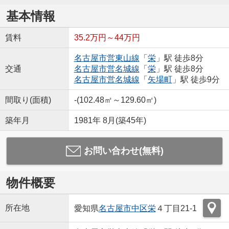
基本情報
賃料
35.2万円～44万円
名古屋市営東山線
「
栄
」駅 徒歩8分
交通
名古屋市営名城線
「
栄
」駅 徒歩8分
名古屋市営名城線
「
矢場町
」駅 徒歩9分
間取り(面積)
-(102.48㎡～129.60㎡)
築年月
1981年 8月(築45年)
お問い合わせ(無料)
物件概要
所在地
愛知県
名古屋市中区
栄
４丁目21-1