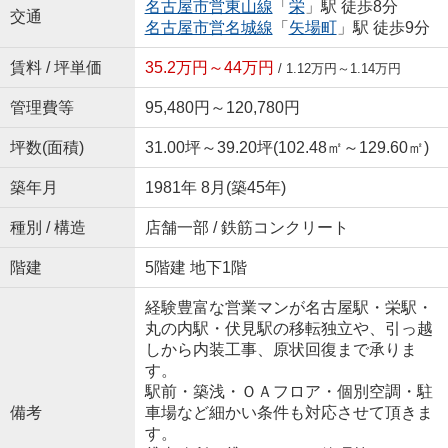
名古屋市営東山線
「
栄
」駅 徒歩8分
交通
名古屋市営名城線
「
矢場町
」駅 徒歩9分
賃料 / 坪単価
35.2万円～44万円
/ 1.12万円～1.14万円
管理費等
95,480円～120,780円
坪数(面積)
31.00坪～39.20坪(102.48㎡～129.60㎡)
築年月
1981年 8月(築45年)
種別 / 構造
店舗一部 / 鉄筋コンクリート
階建
5階建 地下1階
経験豊富な営業マンが名古屋駅・栄駅・
丸の内駅・伏見駅の移転独立や、引っ越
しから内装工事、原状回復まで承りま
す。
駅前・築浅・ＯＡフロア・個別空調・駐
備考
車場など細かい条件も対応させて頂きま
す。