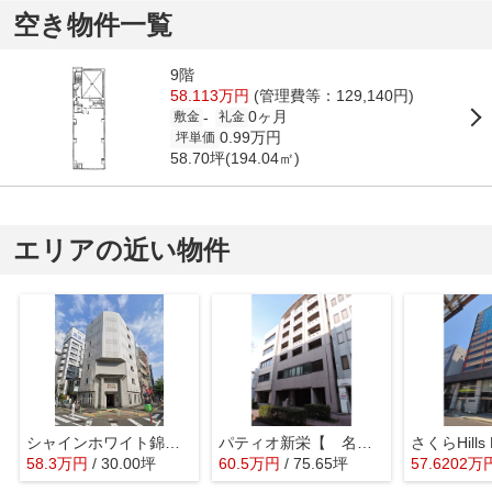
空き物件一覧
9階
58.113万円
(管理費等：129,140円)
0ヶ月
-
敷金
礼金
0.99万円
坪単価
58.70坪(194.04㎡)
エリアの近い物件
シャインホワイト錦ビル【 飲食系おすすめ 】
パティオ新栄【 名古屋の貸事務所・貸オフィス 】
58.3
万
円
/ 30.00坪
60.5
万
円
/ 75.65坪
57.6202
万