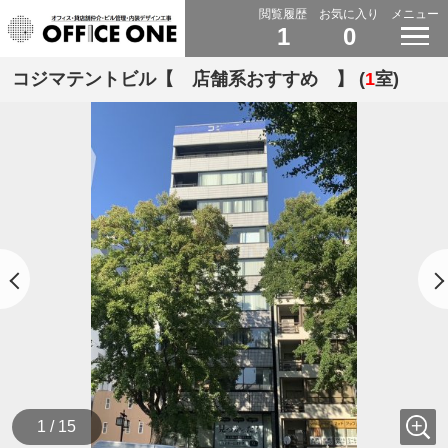
閲覧履歴
お気に入り
メニュー
1
0
コジマテントビル【 店舗系おすすめ 】 (
1
室)
1 / 15