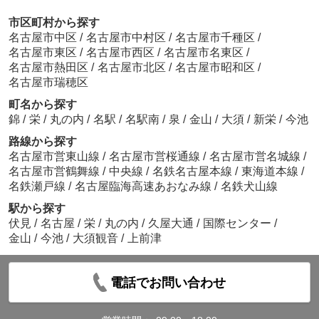
市区町村から探す
名古屋市中区
/
名古屋市中村区
/
名古屋市千種区
/
名古屋市東区
/
名古屋市西区
/
名古屋市名東区
/
名古屋市熱田区
/
名古屋市北区
/
名古屋市昭和区
/
名古屋市瑞穂区
町名から探す
錦
/
栄
/
丸の内
/
名駅
/
名駅南
/
泉
/
金山
/
大須
/
新栄
/
今池
路線から探す
名古屋市営東山線
/
名古屋市営桜通線
/
名古屋市営名城線
/
名古屋市営鶴舞線
/
中央線
/
名鉄名古屋本線
/
東海道本線
/
名鉄瀬戸線
/
名古屋臨海高速あおなみ線
/
名鉄犬山線
駅から探す
伏見
/
名古屋
/
栄
/
丸の内
/
久屋大通
/
国際センター
/
金山
/
今池
/
大須観音
/
上前津
電話でお問い合わせ