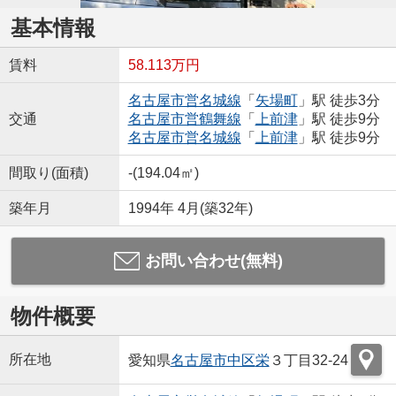
基本情報
賃料
58.113万円
名古屋市営名城線
「
矢場町
」駅 徒歩3分
交通
名古屋市営鶴舞線
「
上前津
」駅 徒歩9分
名古屋市営名城線
「
上前津
」駅 徒歩9分
間取り(面積)
-(194.04㎡)
築年月
1994年 4月(築32年)
お問い合わせ(無料)
物件概要
所在地
愛知県
名古屋市中区
栄
３丁目32-24