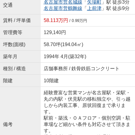
名古屋市営名城線
「
矢場町
」駅 徒歩3分
交通
名古屋市営鶴舞線
「
上前津
」駅 徒歩9分
賃料 / 坪単価
58.113万円
/ 0.99万円
管理費等
129,140円
坪数(面積)
58.70坪(194.04㎡)
築年月
1994年 4月(築32年)
種別 / 構造
店舗事務所 / 鉄骨鉄筋コンクリート
階建
10階建
経験豊富な営業マンが名古屋駅・栄駅・
丸の内駅・伏見駅の移転独立や、引っ越
しから内装工事、原状回復まで承りま
す。
駅前・築浅・ＯＡフロア・個別空調・駐
備考
車場など細かい条件も対応させて頂きま
す。