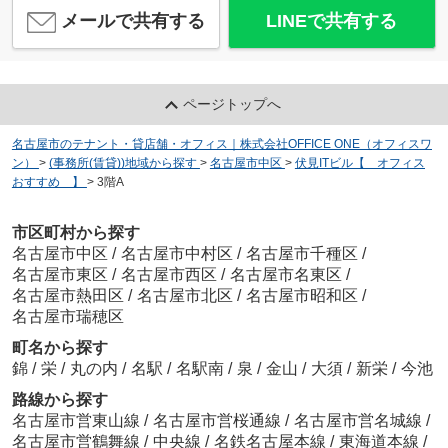
メールで共有する
LINEで共有する
ページトップへ
名古屋市のテナント・貸店舗・オフィス｜株式会社OFFICE ONE（オフィスワ
ン）
>
(事務所(賃貸))地域から探す
>
名古屋市中区
>
伏見ITビル【 オフィス
おすすめ 】
>
3階A
市区町村から探す
名古屋市中区
/
名古屋市中村区
/
名古屋市千種区
/
名古屋市東区
/
名古屋市西区
/
名古屋市名東区
/
名古屋市熱田区
/
名古屋市北区
/
名古屋市昭和区
/
名古屋市瑞穂区
町名から探す
錦
/
栄
/
丸の内
/
名駅
/
名駅南
/
泉
/
金山
/
大須
/
新栄
/
今池
路線から探す
名古屋市営東山線
/
名古屋市営桜通線
/
名古屋市営名城線
/
名古屋市営鶴舞線
/
中央線
/
名鉄名古屋本線
/
東海道本線
/