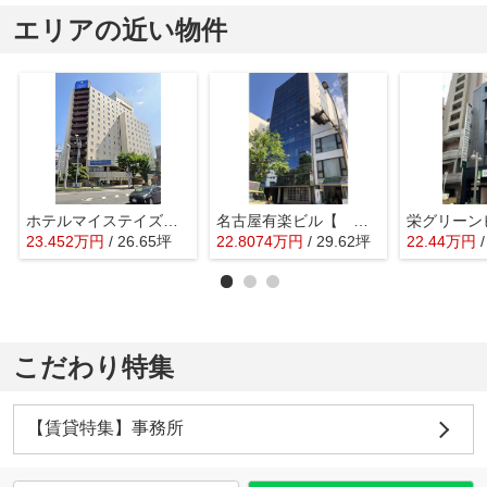
エリアの近い物件
ホテルマイステイズ名古屋栄【 店舗系おすすめ 】
名古屋有楽ビル【 オフィスおすすめ 】
23.452
万
円
/ 26.65坪
22.8074
万
円
/ 29.62坪
22.44
万
円
こだわり特集
【賃貸特集】事務所