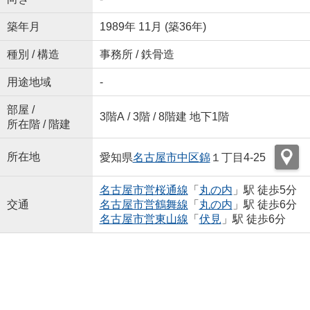
築年月
1989年 11月 (築36年)
種別 / 構造
事務所 / 鉄骨造
用途地域
-
部屋 /
3階A / 3階 / 8階建 地下1階
所在階 / 階建
所在地
愛知県
名古屋市中区
錦
１丁目4-25
名古屋市営桜通線
「
丸の内
」駅 徒歩5分
交通
名古屋市営鶴舞線
「
丸の内
」駅 徒歩6分
名古屋市営東山線
「
伏見
」駅 徒歩6分