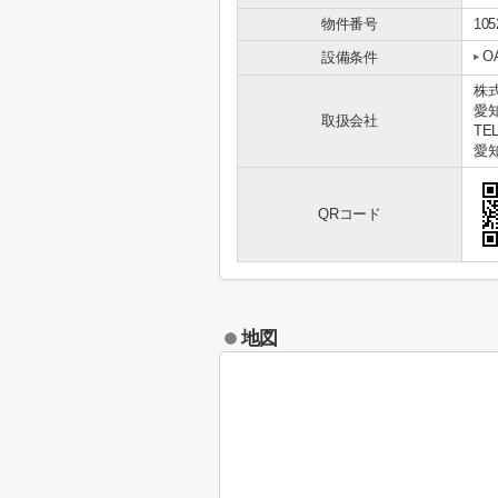
物件番号
105
O
設備条件
株式
愛知
取扱会社
TEL
愛知
QRコード
地図