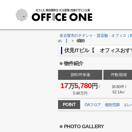
名古屋市のテナント・貸店舗・オフィス｜株式
め 】
>
6階B
伏見ITビル【 オフィスおす
物件紹介
賃料/坪単価
坪数/面積
17
5,780
万
円
/
18.80坪 /
62.14㎡
0.94万円
POINT
OAフロア
個別空調
エレ
PHOTO GALLERY