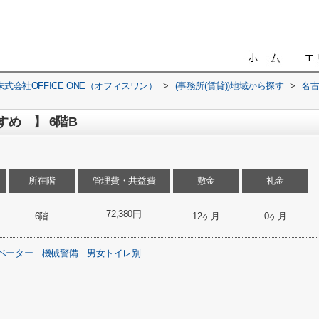
会社OFFICE ONE（オフィスワン）
>
(事務所(賃貸))地域から探す
>
名
すめ 】 6階B
所在階
管理費・共益費
敷金
礼金
72,380円
6階
12ヶ月
0ヶ月
ベーター
機械警備
男女トイレ別