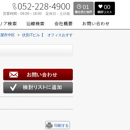
01
00
営業時間：
09:00～18:00
定休日：
土日祝
古屋市中区
>
伏見ITビル【 オフィスおすす
印刷する