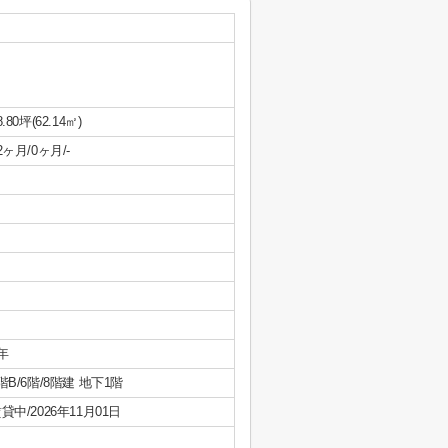
8.80坪(62.14㎡)
2ヶ月/0ヶ月/-
年
階B/6階/8階建 地下1階
貸中/2026年11月01日