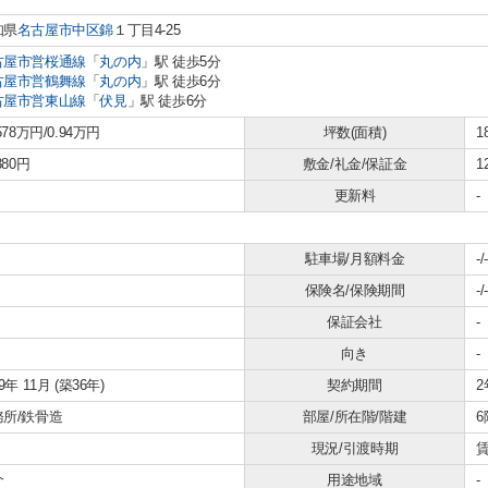
知県
名古屋市中区
錦
１丁目4-25
古屋市営桜通線
「
丸の内
」駅 徒歩5分
古屋市営鶴舞線
「
丸の内
」駅 徒歩6分
古屋市営東山線
「
伏見
」駅 徒歩6分
.578万円/0.94万円
坪数(面積)
1
380円
敷金/礼金/保証金
1
更新料
-
駐車場/月額料金
-/-
保険名/保険期間
-/-
保証会社
-
向き
-
89年 11月 (築36年)
契約期間
2
務所/鉄骨造
部屋/所在階/階建
6
現況/引渡時期
賃
介
用途地域
-