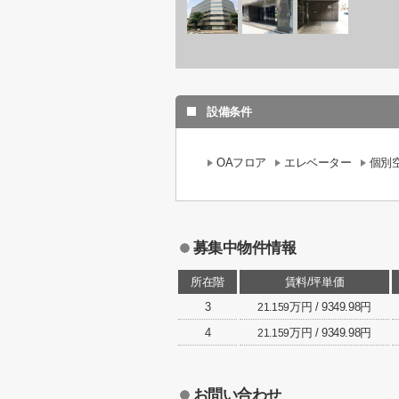
設備条件
OAフロア
エレベーター
個別
募集中物件情報
所在階
賃料/坪単価
3
万円 / 9349.98円
21.159
4
万円 / 9349.98円
21.159
お問い合わせ