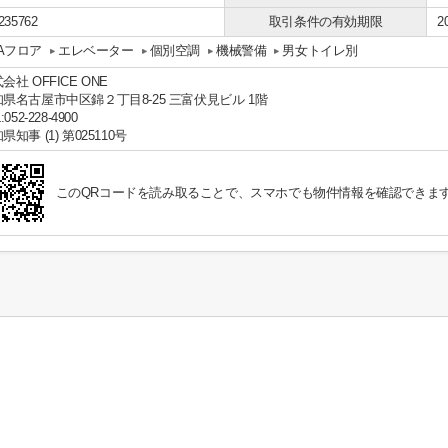
235762
取引条件の有効期限
2
Aフロア
エレベーター
個別空調
機械警備
男女トイレ別
会社 OFFICE ONE
県名古屋市中区錦２丁目8-25 三富伏見ビル 1階
:052-228-4900
県知事 (1) 第025110号
このQRコードを読み取ることで、スマホでも物件情報を確認できま