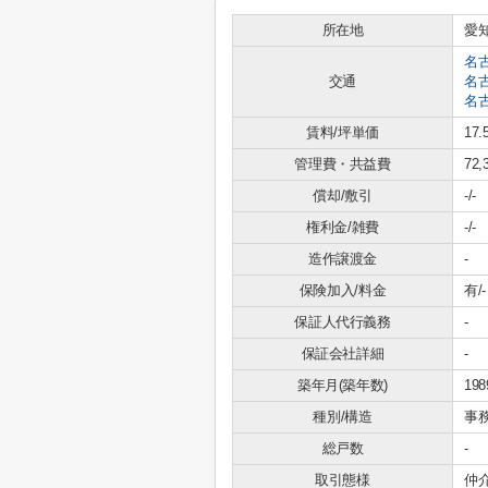
所在地
愛
名
交通
名
名
賃料/坪単価
17
管理費・共益費
72,
償却/敷引
-/-
権利金/雑費
-/-
造作譲渡金
-
保険加入/料金
有/-
保証人代行義務
-
保証会社詳細
-
築年月(築年数)
19
種別/構造
事
総戸数
-
取引態様
仲