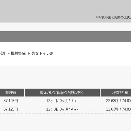
※写真や図と実際の現状
空調
機械警備
男女トイレ別
管理費
敷金/礼金/保証金/償却/敷引
坪数/面積
87,125円
12ヶ月/ 0ヶ月/ -/ -/ -
22.63坪 / 74.8
87,125円
12ヶ月/ 0ヶ月/ -/ -/ -
22.63坪 / 74.8