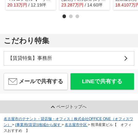
20.13
万
円
/ 12.19坪
23.287
万
円
/ 14.60坪
18.4107
万
こだわり特集
【賃貸特集】事務所
メールで共有する
LINEで共有する
ページトップへ
名古屋市のテナント・貸店舗・オフィス｜株式会社OFFICE ONE（オフィスワ
ン）
>
(事業用(賃貸))地域から探す
>
名古屋市中区
>
熊澤産業ビル【 オフィ
スおすすめ 】