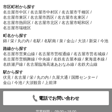
市区町村から探す
名古屋市中区
/
名古屋市中村区
/
名古屋市千種区
/
名古屋市東区
/
名古屋市西区
/
名古屋市名東区
/
名古屋市熱田区
/
名古屋市北区
/
名古屋市昭和区
/
名古屋市瑞穂区
町名から探す
錦
/
栄
/
丸の内
/
名駅
/
名駅南
/
泉
/
金山
/
大須
/
新栄
/
今池
路線から探す
名古屋市営東山線
/
名古屋市営桜通線
/
名古屋市営名城線
/
名古屋市営鶴舞線
/
中央線
/
名鉄名古屋本線
/
東海道本線
/
名鉄瀬戸線
/
名古屋臨海高速あおなみ線
/
名鉄犬山線
駅から探す
伏見
/
名古屋
/
栄
/
丸の内
/
久屋大通
/
国際センター
/
金山
/
今池
/
大須観音
/
上前津
電話でお問い合わせ
営業時間：
09:00～18:00