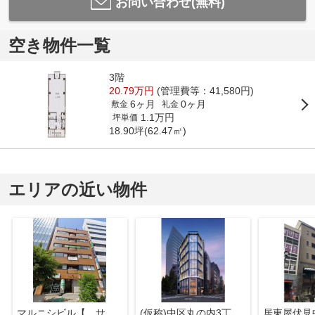
お問い合わせ(無料)
空き物件一覧
3階
20.79万円
(管理費等：41,580円)
6ヶ月
0ヶ月
敷金
礼金
1.1万円
坪単価
18.90坪(62.47㎡)
エリアの近い物件
マルニシビル【 サロン系おすすめ 】
(仮称)中区丸の内3丁目プロジェクト【 サロン系おすすめ 】