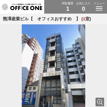
閲覧履歴
お気に入り
メニュー
1
0
熊澤産業ビル【 オフィスおすすめ 】 (
1
室)