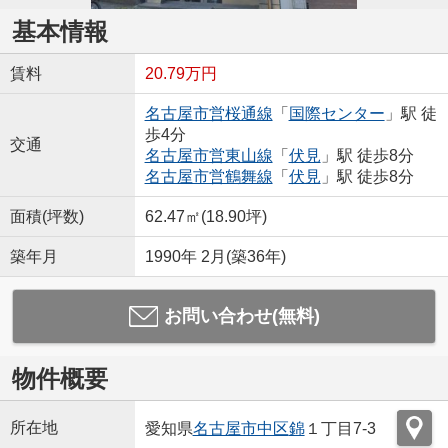
基本情報
賃料
20.79万円
名古屋市営桜通線
「
国際センター
」駅 徒
歩4分
交通
名古屋市営東山線
「
伏見
」駅 徒歩8分
名古屋市営鶴舞線
「
伏見
」駅 徒歩8分
面積(坪数)
62.47㎡(18.90坪)
築年月
1990年 2月(築36年)
お問い合わせ(無料)
物件概要
所在地
愛知県
名古屋市中区
錦
１丁目7-3