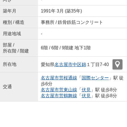
築年月
1991年 3月 (築35年)
種別 / 構造
事務所 / 鉄骨鉄筋コンクリート
用途地域
-
部屋 /
6階 / 6階 / 9階建 地下1階
所在階 / 階建
所在地
愛知県
名古屋市中区
錦
１丁目7-40
名古屋市営桜通線
「
国際センター
」駅 徒
歩6分
交通
名古屋市営東山線
「
伏見
」駅 徒歩8分
名古屋市営鶴舞線
「
伏見
」駅 徒歩8分