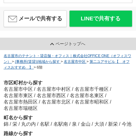
メールで共有する
LINEで共有する
ページトップへ
名古屋市のテナント・貸店舗・オフィス｜株式会社OFFICE ONE（オフィスワ
ン）
>
(事務所(賃貸))地域から探す
>
名古屋市中区
>
第二ユアサビル【 オフ
ィスおすすめ 】
>
6階
市区町村から探す
名古屋市中区
/
名古屋市中村区
/
名古屋市千種区
/
名古屋市東区
/
名古屋市西区
/
名古屋市名東区
/
名古屋市熱田区
/
名古屋市北区
/
名古屋市昭和区
/
名古屋市瑞穂区
町名から探す
錦
/
栄
/
丸の内
/
名駅
/
名駅南
/
泉
/
金山
/
大須
/
新栄
/
今池
路線から探す