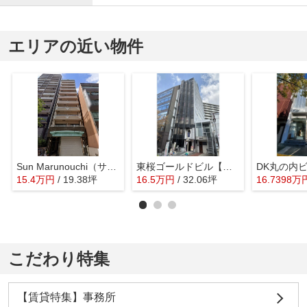
エリアの近い物件
Sun Marunouchi（サン・マルノウチビル）【 サロン系おすすめ 】
東桜ゴールドビル【 名古屋の貸事務所・貸オフィス 】
15.4
万
円
/ 19.38坪
16.5
万
円
/ 32.06坪
16.7398
万
こだわり特集
【賃貸特集】事務所