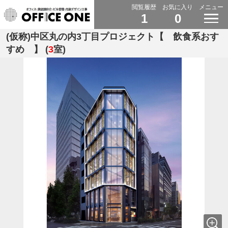
閲覧履歴
お気に入り
メニュー
1
0
(仮称)中区丸の内3丁目プロジェクト【 飲食系おす
すめ 】 (
3
室)