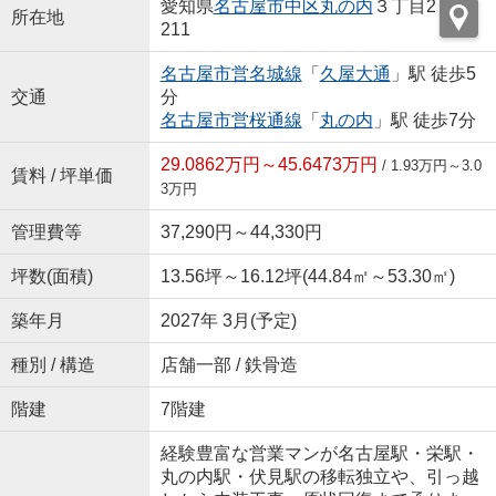
愛知県
名古屋市中区
丸の内
３丁目2
所在地
211
名古屋市営名城線
「
久屋大通
」駅 徒歩5
交通
分
名古屋市営桜通線
「
丸の内
」駅 徒歩7分
29.0862万円～45.6473万円
/ 1.93万円～3.0
賃料 / 坪単価
3万円
管理費等
37,290円～44,330円
坪数(面積)
13.56坪～16.12坪(44.84㎡～53.30㎡)
築年月
2027年 3月(予定)
種別 / 構造
店舗一部 / 鉄骨造
階建
7階建
経験豊富な営業マンが名古屋駅・栄駅・
丸の内駅・伏見駅の移転独立や、引っ越