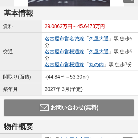
基本情報
賃料
29.0862万円～45.6473万円
名古屋市営名城線
「
久屋大通
」駅 徒歩5
分
交通
名古屋市営桜通線
「
久屋大通
」駅 徒歩5
分
名古屋市営桜通線
「
丸の内
」駅 徒歩7分
間取り(面積)
-(44.84㎡～53.30㎡)
築年月
2027年 3月(予定)
お問い合わせ(無料)
物件概要