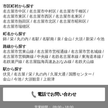
市区町村から探す
名古屋市中区
/
名古屋市中村区
/
名古屋市千種区
/
名古屋市東区
/
名古屋市西区
/
名古屋市名東区
/
名古屋市熱田区
/
名古屋市北区
/
名古屋市昭和区
/
名古屋市瑞穂区
町名から探す
錦
/
栄
/
丸の内
/
名駅
/
名駅南
/
泉
/
金山
/
大須
/
新栄
/
今池
路線から探す
名古屋市営東山線
/
名古屋市営桜通線
/
名古屋市営名城線
/
名古屋市営鶴舞線
/
中央線
/
名鉄名古屋本線
/
東海道本線
/
名鉄瀬戸線
/
名古屋臨海高速あおなみ線
/
名鉄犬山線
駅から探す
伏見
/
名古屋
/
栄
/
丸の内
/
久屋大通
/
国際センター
/
金山
/
今池
/
大須観音
/
上前津
電話でお問い合わせ
営業時間：
09:00～18:00