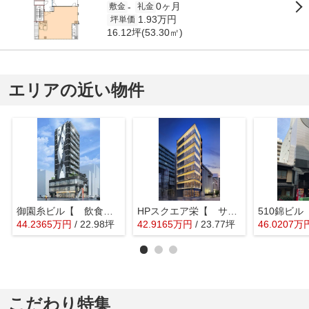
0ヶ月
-
敷金
礼金
1.93万円
坪単価
16.12坪(53.30㎡)
エリアの近い物件
御園糸ビル【 飲食系おすすめ 】
HPスクエア栄【 サロン系おすすめ 】
44.2365
万
円
/ 22.98坪
42.9165
万
円
/ 23.77坪
46.0207
万
こだわり特集