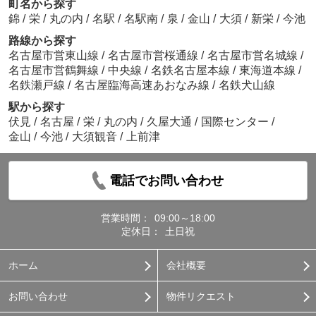
町名から探す
錦
/
栄
/
丸の内
/
名駅
/
名駅南
/
泉
/
金山
/
大須
/
新栄
/
今池
路線から探す
名古屋市営東山線
/
名古屋市営桜通線
/
名古屋市営名城線
/
名古屋市営鶴舞線
/
中央線
/
名鉄名古屋本線
/
東海道本線
/
名鉄瀬戸線
/
名古屋臨海高速あおなみ線
/
名鉄犬山線
駅から探す
伏見
/
名古屋
/
栄
/
丸の内
/
久屋大通
/
国際センター
/
金山
/
今池
/
大須観音
/
上前津
電話でお問い合わせ
営業時間：
09:00～18:00
定休日：
土日祝
ホーム
会社概要
お問い合わせ
物件リクエスト