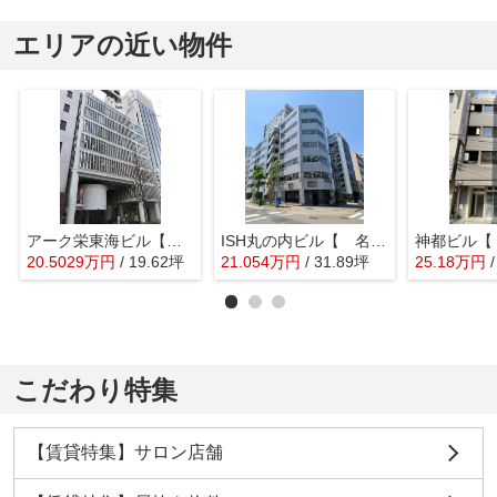
エリアの近い物件
アーク栄東海ビル【 オフィスおすすめ 】
ISH丸の内ビル【 名古屋の貸事務所・貸オフィス 】
20.5029
万
円
/ 19.62坪
21.054
万
円
/ 31.89坪
25.18
万
円
こだわり特集
【賃貸特集】サロン店舗