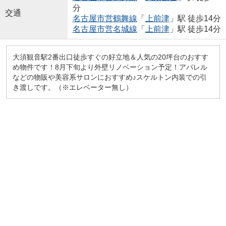
分
交通
名古屋市営鶴舞線
「
上前津
」駅 徒歩14分
名古屋市営名城線
「
上前津
」駅 徒歩14分
大須観音駅2番出口徒歩すぐの好立地＆人気の20坪台のおすす
め物件です！8月下旬より外壁リノベーション予定！アパレル
などの物販や美容系サロンにおすすめ♪スケルトン内装での引
き渡しです。（※エレベーター無し）