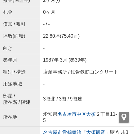
敷金(保証金)
2ヶ月(-)
礼金
0ヶ月
償却 / 敷引
- / -
坪数(面積)
22.80坪(75.40㎡)
向き
-
築年月
1987年 3月 (築39年)
種別 / 構造
店舗事務所 / 鉄骨鉄筋コンクリート
用途地域
-
部屋 /
3階北 / 3階 / 9階建
所在階 / 階建
愛知県
名古屋市中区
大須
２丁目11-
所在地
5
名古屋市営鶴舞線
「
大須観音
」駅 徒歩3