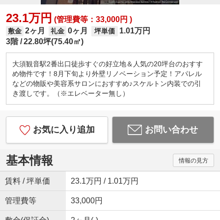
23.1万円
(管理費等：33,000円 )
2ヶ月
0ヶ月
1.01万円
敷金
礼金
坪単価
3階
22.80坪(75.40㎡)
大須観音駅2番出口徒歩すぐの好立地＆人気の20坪台のおすす
め物件です！8月下旬より外壁リノベーション予定！アパレル
などの物販や美容系サロンにおすすめ♪スケルトン内装での引
き渡しです。（※エレベーター無し）
お気に入り追加
お問い合わせ
基本情報
情報の見方
賃料 / 坪単価
23.1万円 / 1.01万円
管理費等
33,000円