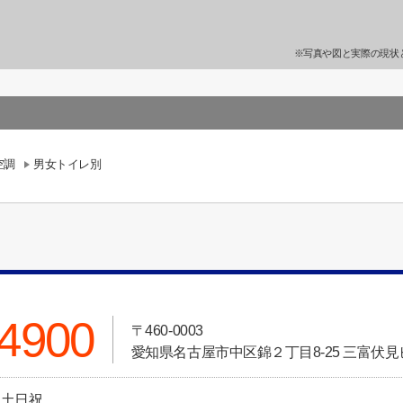
※写真や図と実際の現状
空調
男女トイレ別
-4900
〒460-0003
愛知県名古屋市中区錦２丁目8-25 三富伏見
日:土日祝