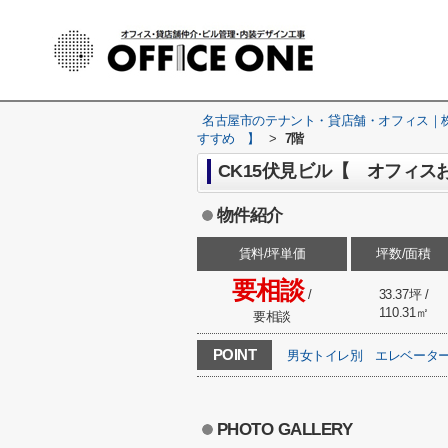
名古屋市のテナント・貸店舗・オフィス｜株式
すすめ 】
>
7階
CK15伏見ビル【 オフィス
物件紹介
賃料/坪単価
坪数/面積
要相談
/
33.37坪 /
110.31㎡
要相談
POINT
男女トイレ別
エレベータ
PHOTO GALLERY