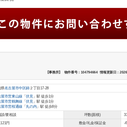
【事務所】
物件番号：104794664
情報更新日：2026
知県
名古屋市中区
錦
２丁目17-28
古屋市営東山線
「
伏見
」駅 徒歩1分
古屋市営鶴舞線
「
伏見
」駅 徒歩1分
古屋市営桜通線
「
丸の内
」駅 徒歩8分
相談/要相談
坪数(面積)
3
,121円
敷金/礼金/保証金
-