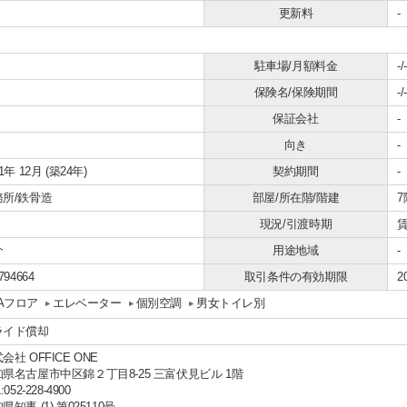
更新料
-
駐車場/月額料金
-/-
保険名/保険期間
-/-
保証会社
-
向き
-
01年 12月 (築24年)
契約期間
-
務所/鉄骨造
部屋/所在階/階建
7
現況/引渡時期
介
用途地域
-
794664
取引条件の有効期限
2
Aフロア
エレベーター
個別空調
男女トイレ別
ライド償却
会社 OFFICE ONE
県名古屋市中区錦２丁目8-25 三富伏見ビル 1階
:052-228-4900
県知事 (1) 第025110号