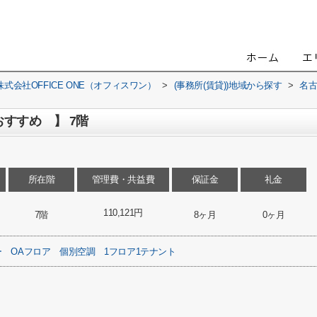
会社OFFICE ONE（オフィスワン）
>
(事務所(賃貸))地域から探す
>
名
おすすめ 】 7階
所在階
管理費・共益費
保証金
礼金
110,121円
7階
8ヶ月
0ヶ月
ー
OAフロア
個別空調
1フロア1テナント