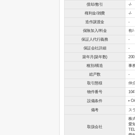
償却/敷引
-/-
権利金/雑費
-/-
造作譲渡金
-
保険加入/料金
有/-
保証人代行義務
-
保証会社詳細
-
築年月(築年数)
20
種別/構造
事
総戸数
-
取引態様
仲
物件番号
104
O
設備条件
備考
ス
株式
愛知
取扱会社
TEL
愛知