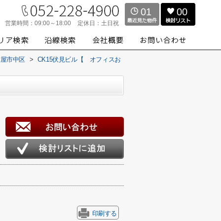
01
00
営業時間：
09:00～18:00
定休日：
土日祝
古屋市中区
>
CK15伏見ビル【 オフィスお
印刷する