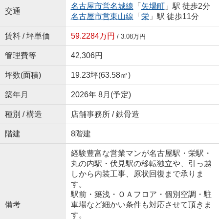
名古屋市営名城線
「
矢場町
」駅 徒歩2分
交通
名古屋市営東山線
「
栄
」駅 徒歩11分
賃料 / 坪単価
59.2284万円
/ 3.08万円
管理費等
42,306円
坪数(面積)
19.23坪(63.58㎡)
築年月
2026年 8月(予定)
種別 / 構造
店舗事務所 / 鉄骨造
階建
8階建
経験豊富な営業マンが名古屋駅・栄駅・
丸の内駅・伏見駅の移転独立や、引っ越
しから内装工事、原状回復まで承りま
す。
駅前・築浅・ＯＡフロア・個別空調・駐
備考
車場など細かい条件も対応させて頂きま
す。