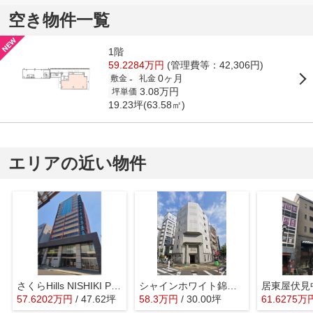
空き物件一覧
1階
59.2284万円
(管理費等：42,306円)
0ヶ月
-
敷金
礼金
3.08万円
坪単価
19.23坪(63.58㎡)
エリアの近い物件
さくらHills NISHIKI Platinum Residence
シャインホワイト錦ビル【 飲食系おすすめ 】
57.6202
万
円
/ 47.62坪
58.3
万
円
/ 30.00坪
61.6275
万