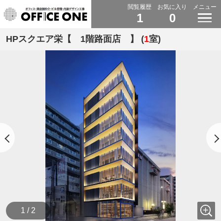
閲覧履歴
お気に入り
メニュー
1
0
HPスクエア栄【 1階路面店 】 (
1
室)
1 / 2