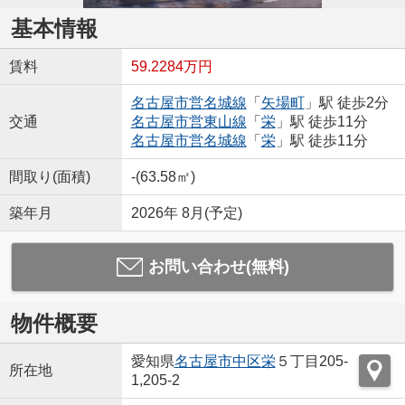
基本情報
賃料
59.2284万円
名古屋市営名城線
「
矢場町
」駅 徒歩2分
交通
名古屋市営東山線
「
栄
」駅 徒歩11分
名古屋市営名城線
「
栄
」駅 徒歩11分
間取り(面積)
-(63.58㎡)
築年月
2026年 8月(予定)
お問い合わせ(無料)
物件概要
愛知県
名古屋市中区
栄
５丁目205-
所在地
1,205-2