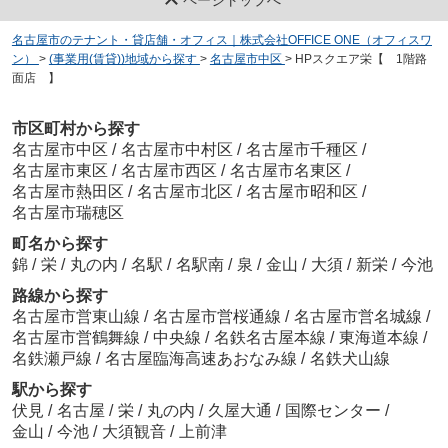
名古屋市のテナント・貸店舗・オフィス｜株式会社OFFICE ONE（オフィスワ
ン）
>
(事業用(賃貸))地域から探す
>
名古屋市中区
>
HPスクエア栄【 1階路
面店 】
市区町村から探す
名古屋市中区
/
名古屋市中村区
/
名古屋市千種区
/
名古屋市東区
/
名古屋市西区
/
名古屋市名東区
/
名古屋市熱田区
/
名古屋市北区
/
名古屋市昭和区
/
名古屋市瑞穂区
町名から探す
錦
/
栄
/
丸の内
/
名駅
/
名駅南
/
泉
/
金山
/
大須
/
新栄
/
今池
路線から探す
名古屋市営東山線
/
名古屋市営桜通線
/
名古屋市営名城線
/
名古屋市営鶴舞線
/
中央線
/
名鉄名古屋本線
/
東海道本線
/
名鉄瀬戸線
/
名古屋臨海高速あおなみ線
/
名鉄犬山線
駅から探す
伏見
/
名古屋
/
栄
/
丸の内
/
久屋大通
/
国際センター
/
金山
/
今池
/
大須観音
/
上前津