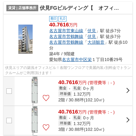
伏見FGビルディング【 オフィスおすすめ 】
賃貸 | 店舗事務所
敷0
礼0
40.7616
万円
名古屋市営東山線
「
伏見
」駅 徒歩7分
名古屋市営鶴舞線
「
伏見
」駅 徒歩7分
名古屋市営鶴舞線
「
大須観音
」駅 徒歩10
分
築4年 / 9階建
愛知県
名古屋市中区
栄
１丁目10番29号
伏見エリアの築浅オフィスビル！各階ワンフロアで美麗内装♪別料金でトラン
クルームがご利用頂けます！
40.7616
万
円
(管理費等：- )
0ヶ月
敷金
-
礼金
1.32
万円
坪単価
2階 / 30.88坪(102.10㎡)
40.7616
万
円
(管理費等：- )
0ヶ月
敷金
-
礼金
1.32
万円
坪単価
3階 / 30.88坪(102.10㎡)