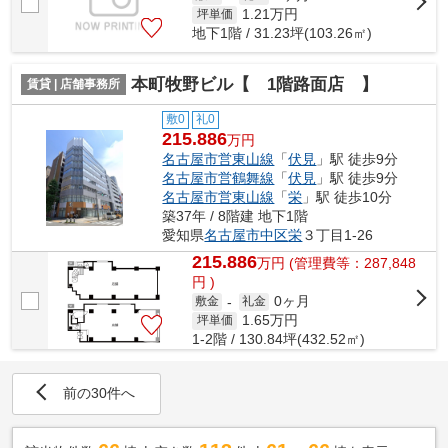
1.21
万円
坪単価
地下1階 / 31.23坪(103.26㎡)
本町牧野ビル【 1階路面店 】
賃貸 | 店舗事務所
敷0
礼0
215.886
万円
名古屋市営東山線
「
伏見
」駅 徒歩9分
名古屋市営鶴舞線
「
伏見
」駅 徒歩9分
名古屋市営東山線
「
栄
」駅 徒歩10分
築37年 / 8階建 地下1階
愛知県
名古屋市中区
栄
３丁目1-26
215.886
万
円
(管理費等：287,848
円 )
0ヶ月
敷金
-
礼金
1.65
万円
坪単価
1-2階 / 130.84坪(432.52㎡)
前の30件へ