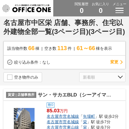
閲覧履歴
お気に入り
メニュー
0
0
名古屋市中区栄 店舗、事務所、住宅以
外建物全部一覧(3ページ目)(3ページ目)
66
113
61～66
該当物件数
棟
空き数
件
棟を表示
変更
絞り込み条件：
なし
空き物件のみ
サン・サカエBLD（シーアイマンション南大津）【 名古屋の貸事務所・貸オフィス 】
賃貸 | 店舗事務所
敷0
85.03
万円
名古屋市営名城線
「
矢場町
」駅 徒歩2分
名古屋市営名城線
「
栄
」駅 徒歩7分
名古屋市営東山線
「
栄
」駅 徒歩7分