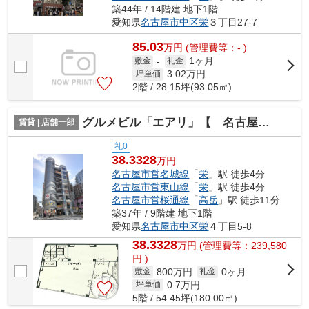
築44年 / 14階建 地下1階
愛知県
名古屋市中区
栄
３丁目27-7
85.03
万
円
(管理費等：- )
1ヶ月
敷金
-
礼金
3.02
万円
坪単価
2階 / 28.15坪(93.05㎡)
グルメビル「エアリ」【 名古屋の貸事務所・貸オフィス 】
賃貸 | 店舗一部
礼0
38.3328
万円
名古屋市営名城線
「
栄
」駅 徒歩4分
名古屋市営東山線
「
栄
」駅 徒歩4分
名古屋市営桜通線
「
高岳
」駅 徒歩11分
築37年 / 9階建 地下1階
愛知県
名古屋市中区
栄
４丁目5-8
38.3328
万
円
(管理費等：239,580
円 )
800万円
0ヶ月
敷金
礼金
0.7
万円
坪単価
5階 / 54.45坪(180.00㎡)