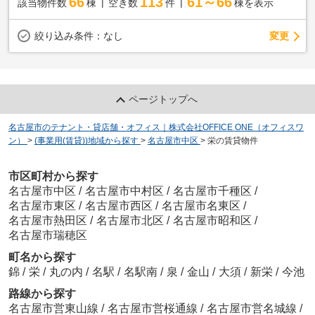
66
113
61～66
該当物件数
棟
空き数
件
棟を表示
変更
絞り込み条件：
なし
ページトップへ
名古屋市のテナント・貸店舗・オフィス｜株式会社OFFICE ONE（オフィスワ
ン）
>
(事業用(賃貸))地域から探す
>
名古屋市中区
>
栄の賃貸物件
市区町村から探す
名古屋市中区
/
名古屋市中村区
/
名古屋市千種区
/
名古屋市東区
/
名古屋市西区
/
名古屋市名東区
/
名古屋市熱田区
/
名古屋市北区
/
名古屋市昭和区
/
名古屋市瑞穂区
町名から探す
錦
/
栄
/
丸の内
/
名駅
/
名駅南
/
泉
/
金山
/
大須
/
新栄
/
今池
路線から探す
名古屋市営東山線
/
名古屋市営桜通線
/
名古屋市営名城線
/