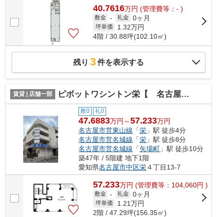
40.7616
万
円
(管理費等：- )
0ヶ月
敷金
-
礼金
1.32
万円
坪単価
4階 / 30.88坪(102.10㎡)
3
残り
件を表示する
ピボットワシントン栄【 名古屋の貸事務所・貸オフィス 】
賃貸 | 店舗一部
敷0
礼0
47.6883
57.233
万円～
万円
名古屋市営東山線
「
栄
」駅 徒歩4分
名古屋市営名城線
「
栄
」駅 徒歩8分
名古屋市営名城線
「
矢場町
」駅 徒歩10分
築47年 / 5階建 地下1階
愛知県
名古屋市中区
栄
４丁目13-7
57.233
万
円
(管理費等：104,060円 )
0ヶ月
敷金
-
礼金
1.21
万円
坪単価
2階 / 47.29坪(156.35㎡)