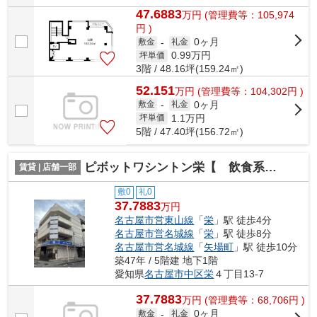
47.6883
万
円
(管理費等：105,974
円 )
0ヶ月
敷金
-
礼金
0.99
万円
坪単価
3階 / 48.16坪(159.24㎡)
52.151
万
円
(管理費等：104,302円 )
0ヶ月
敷金
-
礼金
1.1
万円
坪単価
5階 / 47.40坪(156.72㎡)
ピボットワシントン栄【 飲食系おすすめ 】
賃貸 | 店舗一部
敷0
礼0
37.7883
万円
名古屋市営東山線
「
栄
」駅 徒歩4分
名古屋市営名城線
「
栄
」駅 徒歩8分
名古屋市営名城線
「
矢場町
」駅 徒歩10分
築47年 / 5階建 地下1階
愛知県
名古屋市中区
栄
４丁目13-7
37.7883
万
円
(管理費等：68,706円 )
0ヶ月
敷金
-
礼金