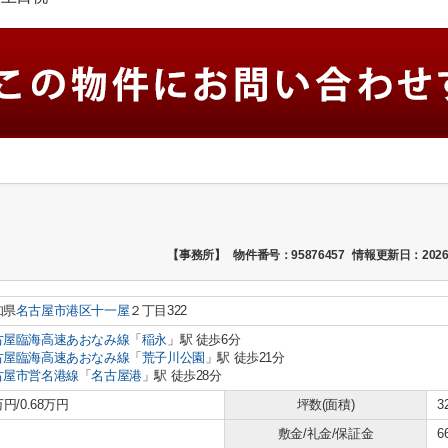
【事務所】
物件番号：95876457
情報更新日：2026
知県
名古屋市港区
十一屋
２丁目322
古屋臨海高速あおなみ線
「
稲永
」駅 徒歩6分
古屋臨海高速あおなみ線
「
荒子川公園
」駅 徒歩21分
古屋市営名港線
「
名古屋港
」駅 徒歩28分
万円/0.68万円
坪数(面積)
3
敷金/礼金/保証金
6