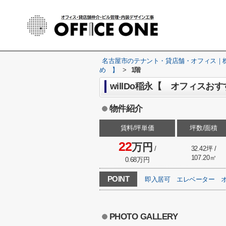
名古屋市のテナント・貸店舗・オフィス｜株式
め 】
>
1階
willDo稲永【 オフィスおす
物件紹介
賃料/坪単価
坪数/面積
22
万円
/
32.42坪 /
107.20㎡
0.68万円
POINT
即入居可
エレベーター
PHOTO GALLERY