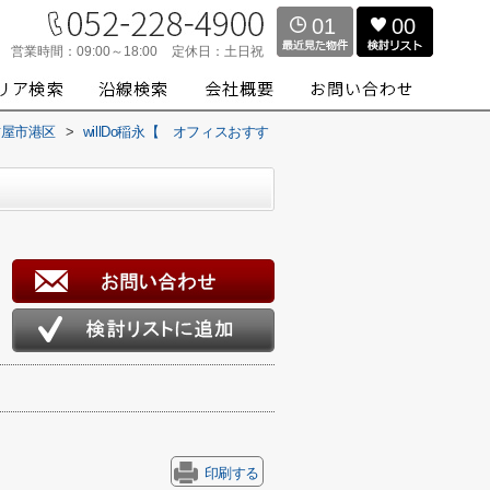
01
00
営業時間：
09:00～18:00
定休日：
土日祝
古屋市港区
>
willDo稲永【 オフィスおすす
印刷する