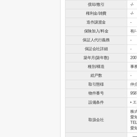
償却/敷引
-/-
権利金/雑費
-/-
造作譲渡金
-
保険加入/料金
有/-
保証人代行義務
-
保証会社詳細
-
築年月(築年数)
20
種別/構造
事
総戸数
-
取引態様
仲
物件番号
958
エ
設備条件
株式
愛知
取扱会社
TEL
愛知