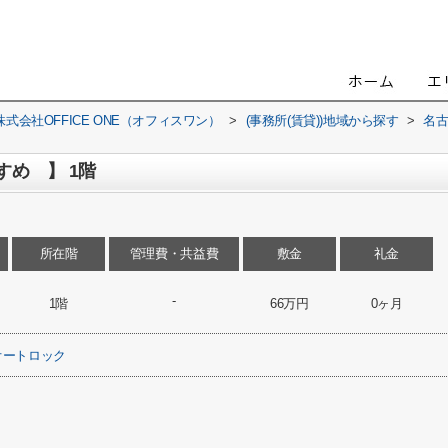
会社OFFICE ONE（オフィスワン）
>
(事務所(賃貸))地域から探す
>
名
すめ 】 1階
所在階
管理費・共益費
敷金
礼金
-
1階
66万円
0ヶ月
オートロック