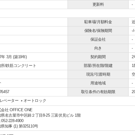
更新料
-
駐車場/月額料金
近
保険名/保険期間
-/-
保証会社
-
向き
-
07年 3月 (築19年)
契約期間
2
務所/鉄筋コンクリート
部屋/所在階/階建
1
現況/引渡時期
空
介
用途地域
-
76457
取引条件の有効期限
2
レベーター
オートロック
会社 OFFICE ONE
県名古屋市中区錦２丁目8-25 三富伏見ビル 1階
:052-228-4900
県知事 (1) 第025110号