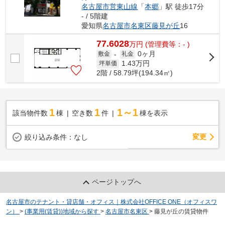
名古屋市営東山線
「
本郷
」駅 徒歩17分
- / 5階建
愛知県
名古屋市名東区
藤見が丘
16
77.6028
万
円
(管理費等：- )
0ヶ月
敷金
-
礼金
1.43
万円
坪単価
2階 / 58.79坪(194.34㎡)
1
1
1～1
該当物件数
棟
空き数
件
棟を表示
変更
絞り込み条件：
なし
ページトップへ
名古屋市のテナント・貸店舗・オフィス｜株式会社OFFICE ONE（オフィスワ
ン）
>
(事業用(賃貸))地域から探す
>
名古屋市名東区
>
藤見が丘の賃貸物件