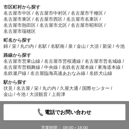
市区町村から探す
名古屋市中区
/
名古屋市中村区
/
名古屋市千種区
/
名古屋市東区
/
名古屋市西区
/
名古屋市名東区
/
名古屋市熱田区
/
名古屋市北区
/
名古屋市昭和区
/
名古屋市瑞穂区
町名から探す
錦
/
栄
/
丸の内
/
名駅
/
名駅南
/
泉
/
金山
/
大須
/
新栄
/
今池
路線から探す
名古屋市営東山線
/
名古屋市営桜通線
/
名古屋市営名城線
/
名古屋市営鶴舞線
/
中央線
/
名鉄名古屋本線
/
東海道本線
/
名鉄瀬戸線
/
名古屋臨海高速あおなみ線
/
名鉄犬山線
駅から探す
伏見
/
名古屋
/
栄
/
丸の内
/
久屋大通
/
国際センター
/
金山
/
今池
/
大須観音
/
上前津
電話でお問い合わせ
営業時間：
09:00～18:00