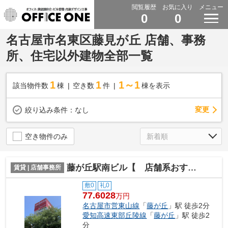
閲覧履歴
お気に入り
メニュー
0
0
名古屋市名東区藤見が丘 店舗、事務
所、住宅以外建物全部一覧
1
1
1～1
該当物件数
棟
空き数
件
棟を表示
変更
絞り込み条件：
なし
空き物件のみ
藤が丘駅南ビル【 店舗系おすすめ 】
賃貸 | 店舗事務所
敷0
礼0
77.6028
万円
名古屋市営東山線
「
藤が丘
」駅 徒歩2分
愛知高速東部丘陵線
「
藤が丘
」駅 徒歩2
分