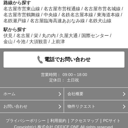
路線から探す
名古屋市営東山線
/
名古屋市営桜通線
/
名古屋市営名城線
/
名古屋市営鶴舞線
/
中央線
/
名鉄名古屋本線
/
東海道本線
/
名鉄瀬戸線
/
名古屋臨海高速あおなみ線
/
名鉄犬山線
駅から探す
伏見
/
名古屋
/
栄
/
丸の内
/
久屋大通
/
国際センター
/
金山
/
今池
/
大須観音
/
上前津
電話でお問い合わせ
営業時間：
09:00～18:00
定休日：
土日祝
ホーム
会社概要
お問い合わせ
物件リクエスト
プライバシーポリシー
利用規約
アクセスマップ
PCサイト
Copyright(c) 株式会社 OFFICE ONE All rights reserved.