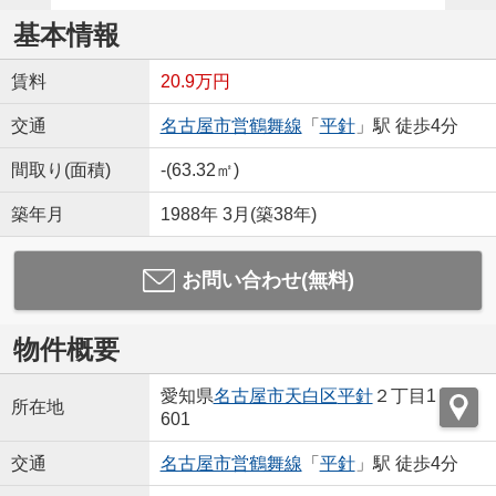
基本情報
賃料
20.9万円
交通
名古屋市営鶴舞線
「
平針
」駅 徒歩4分
間取り(面積)
-(63.32㎡)
築年月
1988年 3月(築38年)
お問い合わせ(無料)
物件概要
愛知県
名古屋市天白区
平針
２丁目1
所在地
601
交通
名古屋市営鶴舞線
「
平針
」駅 徒歩4分