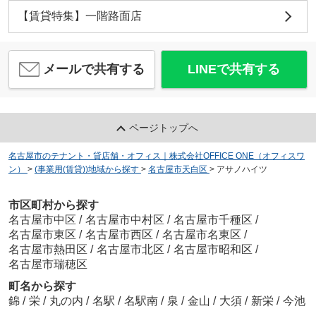
【賃貸特集】一階路面店
メールで共有する
LINEで共有する
ページトップへ
名古屋市のテナント・貸店舗・オフィス｜株式会社OFFICE ONE（オフィスワ
ン）
>
(事業用(賃貸))地域から探す
>
名古屋市天白区
>
アサノハイツ
市区町村から探す
名古屋市中区
/
名古屋市中村区
/
名古屋市千種区
/
名古屋市東区
/
名古屋市西区
/
名古屋市名東区
/
名古屋市熱田区
/
名古屋市北区
/
名古屋市昭和区
/
名古屋市瑞穂区
町名から探す
錦
/
栄
/
丸の内
/
名駅
/
名駅南
/
泉
/
金山
/
大須
/
新栄
/
今池