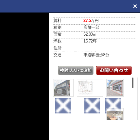
賃料
27.5
万円
種別
店舗一部
面積
52.00㎡
坪数
15.72坪
住所
愛知県名古屋市東区筒井１丁目14-18
交通
車道駅
徒歩8分
外観
間取り