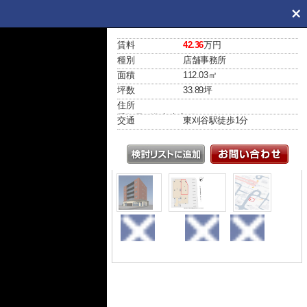
賃料
42.36
万円
種別
店舗事務所
面積
112.03㎡
坪数
33.89坪
住所
愛知県刈谷市末広町１丁目2-1
交通
東刈谷駅
徒歩1分
外観
間取り