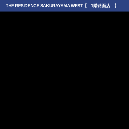
THE RESIDENCE SAKURAYAMA WEST【 1階路面店 】