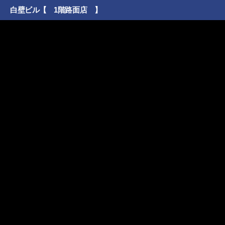
白壁ビル【 1階路面店 】