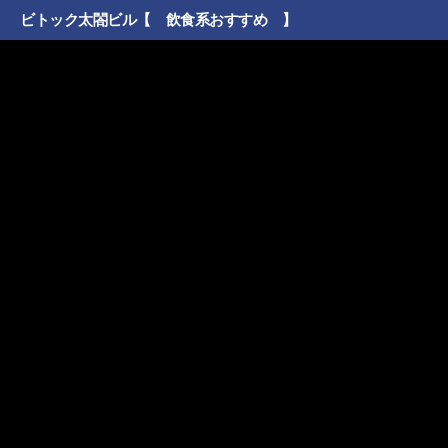
ビトック太閤ビル【 飲食系おすすめ 】