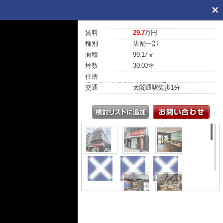
賃料
29.7
万円
種別
店舗一部
面積
99.17㎡
坪数
30.00坪
住所
愛知県名古屋市中村区太閤通４丁目70
交通
太閤通駅
徒歩1分
外観