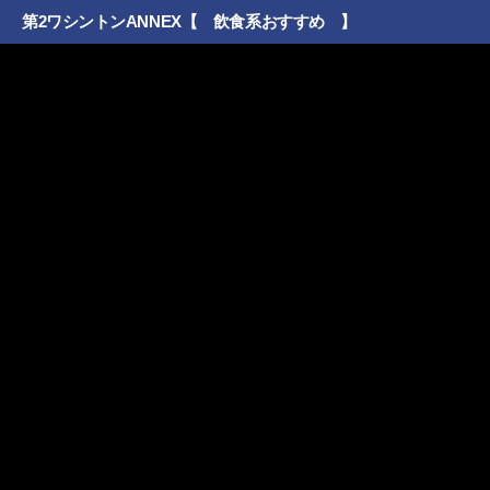
第2ワシントンANNEX【 飲食系おすすめ 】