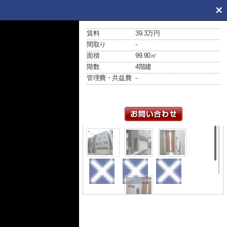
賃料
39.3万円
間取り
-
面積
99.90㎡
階数
4階建
管理費・共益費
-
外観