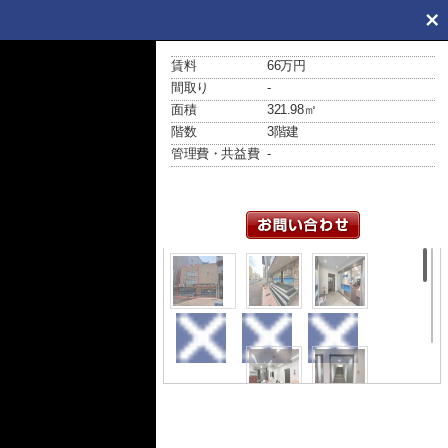
賃料
66万円
間取り
-
面積
321.98㎡
階数
3階建
管理費・共益費
-
外観