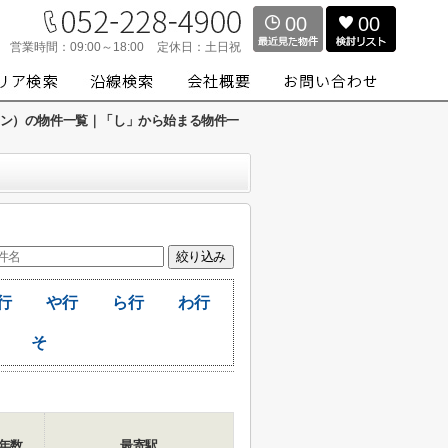
00
00
営業時間：
09:00～18:00
定休日：
土日祝
ィスワン）の物件一覧｜「し」から始まる物件一
行
や行
ら行
わ行
そ
年数
最寄駅