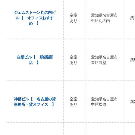
ジェムストーン丸の内ビ
空室
愛知県名古屋市
ル【 オフィスおすす
築
あり
中区丸の内
め 】
白壁ビル【 1階路面
空室
愛知県名古屋市
築
店 】
あり
東区白壁
神都ビル【 名古屋の貸
空室
愛知県名古屋市
築
事務所・貸オフィス 】
あり
中区松原