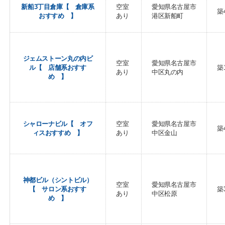
新船3丁目倉庫【 倉庫系
空室
愛知県名古屋市
築
おすすめ 】
あり
港区新船町
ジェムストーン丸の内ビ
空室
愛知県名古屋市
ル【 店舗系おすす
築
あり
中区丸の内
め 】
シャローナビル【 オフ
空室
愛知県名古屋市
築
ィスおすすめ 】
あり
中区金山
神都ビル（シントビル）
空室
愛知県名古屋市
【 サロン系おすす
築
あり
中区松原
め 】