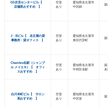
GS伏見センタービル【
空室
愛知県名古屋市
築
店舗系おすすめ 】
あり
中区錦
J・Bビル【 名古屋の貸
空室
愛知県名古屋市
築
事務所・貸オフィス 】
あり
東区代官町
Chambre名駅（シャンブ
空室
愛知県名古屋市
築
ル メイエキ）【 オフィ
あり
中村区名駅
未
スおすすめ 】
白川本町ビル【 サロン
空室
愛知県名古屋市
築
系おすすめ 】
あり
中区栄