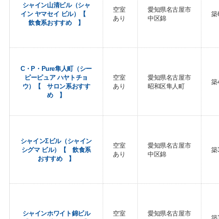
シャイン山清ビル（シャ
空室
愛知県名古屋市
イン ヤマセイ ビル）【
築
あり
中区錦
飲食系おすすめ 】
C・P・Pure隼人町（シー
ピーピュア ハヤトチョ
空室
愛知県名古屋市
築
ウ）【 サロン系おすす
あり
昭和区隼人町
め 】
シャインΣビル（シャイン
空室
愛知県名古屋市
シグマ ビル）【 飲食系
築
あり
中区錦
おすすめ 】
シャインホワイト錦ビル
空室
愛知県名古屋市
築