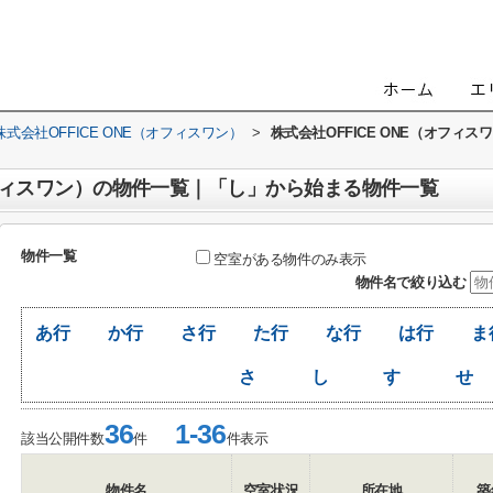
会社OFFICE ONE（オフィスワン）
>
株式会社OFFICE ONE（オフ
（オフィスワン）の物件一覧｜「し」から始まる物件一覧
物件一覧
空室がある物件のみ表示
物件名で絞り込む
あ行
か行
さ行
た行
な行
は行
ま
さ
し
す
せ
36
1-36
該当公開件数
件
件表示
物件名
空室状況
所在地
築