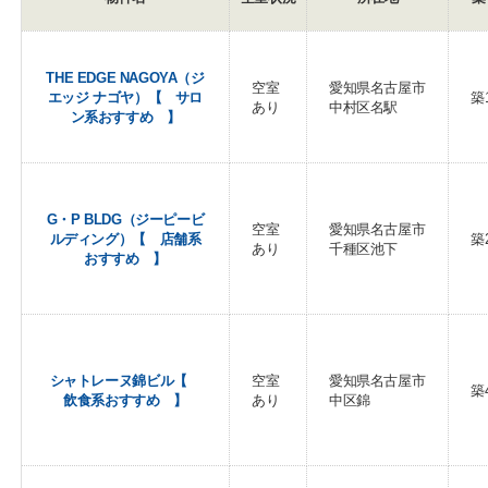
THE EDGE NAGOYA（ジ
空室
愛知県名古屋市
エッジ ナゴヤ）【 サロ
築
あり
中村区名駅
ン系おすすめ 】
G・P BLDG（ジーピービ
空室
愛知県名古屋市
ルディング）【 店舗系
築
あり
千種区池下
おすすめ 】
シャトレーヌ錦ビル【
空室
愛知県名古屋市
築
飲食系おすすめ 】
あり
中区錦