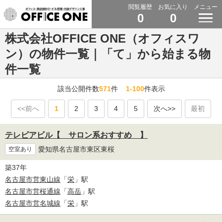
閲覧履歴
お気に入り
メニュー
0
0
株式会社OFFICE ONE（オフィスワ
ン）の物件一覧｜「て」から始まる物
件一覧
該当公開件数
571
件
1-100
件表示
<<前へ
1
2
3
4
5
次へ>>
最初
テレピアビル【 サロン系おすすめ 】
愛知県名古屋市東区東桜
空室あり
築37年
名古屋市営東山線
「
栄
」駅
名古屋市営桜通線
「
高岳
」駅
名古屋市営名城線
「
栄
」駅