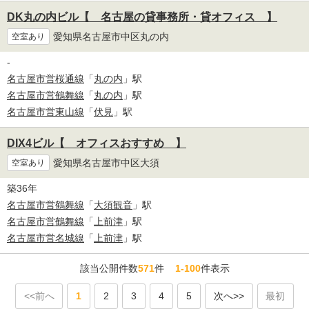
DK丸の内ビル【 名古屋の貸事務所・貸オフィス 】
愛知県名古屋市中区丸の内
空室あり
-
名古屋市営桜通線
「
丸の内
」駅
名古屋市営鶴舞線
「
丸の内
」駅
名古屋市営東山線
「
伏見
」駅
DIX4ビル【 オフィスおすすめ 】
愛知県名古屋市中区大須
空室あり
築36年
名古屋市営鶴舞線
「
大須観音
」駅
名古屋市営鶴舞線
「
上前津
」駅
名古屋市営名城線
「
上前津
」駅
該当公開件数
571
件
1-100
件表示
<<前へ
1
2
3
4
5
次へ>>
最初