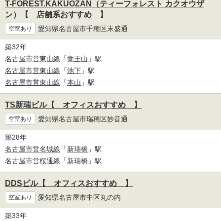
T-FOREST.KAKUOZAN（ティーフォレスト カクオウザ
ン）【 店舗系おすすめ 】
愛知県名古屋市千種区末盛通
空室あり
築32年
名古屋市営東山線
「
覚王山
」駅
名古屋市営東山線
「
池下
」駅
名古屋市営東山線
「
本山
」駅
TS新瑞ビル【 オフィスおすすめ 】
愛知県名古屋市瑞穂区妙音通
空室あり
築28年
名古屋市営名城線
「
新瑞橋
」駅
名古屋市営桜通線
「
新瑞橋
」駅
DDSビル【 オフィスおすすめ 】
愛知県名古屋市中区丸の内
空室あり
築33年