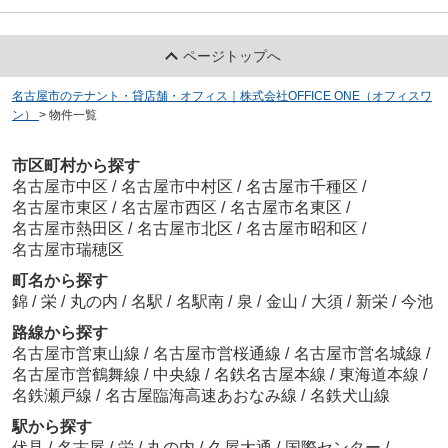
ページトップへ
名古屋市のテナント・貸店舗・オフィス｜株式会社OFFICE ONE（オフィスワ
ン）
>
物件一覧
市区町村から探す
名古屋市中区
/
名古屋市中村区
/
名古屋市千種区
/
名古屋市東区
/
名古屋市西区
/
名古屋市名東区
/
名古屋市熱田区
/
名古屋市北区
/
名古屋市昭和区
/
名古屋市瑞穂区
町名から探す
錦
/
栄
/
丸の内
/
名駅
/
名駅南
/
泉
/
金山
/
大須
/
新栄
/
今池
路線から探す
名古屋市営東山線
/
名古屋市営桜通線
/
名古屋市営名城線
/
名古屋市営鶴舞線
/
中央線
/
名鉄名古屋本線
/
東海道本線
/
名鉄瀬戸線
/
名古屋臨海高速あおなみ線
/
名鉄犬山線
駅から探す
伏見
/
名古屋
/
栄
/
丸の内
/
久屋大通
/
国際センター
/