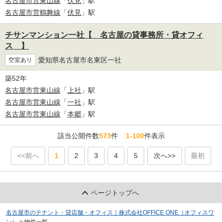
名古屋市営東山線
「
伏見
」駅
名古屋市営鶴舞線
「
伏見
」駅
チサンマンション一社【 名古屋の貸事務所・貸オフィ
ス 】
愛知県名古屋市名東区一社
空室あり
築52年
名古屋市営東山線
「
上社
」駅
名古屋市営東山線
「
一社
」駅
名古屋市営東山線
「
本郷
」駅
該当公開件数
573
件
1-100
件表示
<<前へ
1
2
3
4
5
次へ>>
最初
ページトップへ
名古屋市のテナント・貸店舗・オフィス｜株式会社OFFICE ONE（オフィスワ
ン）
>
物件一覧