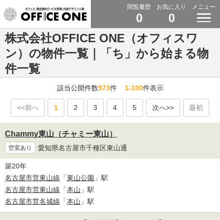
閲覧履歴
お気に入り
メニュー
0
0
株式会社OFFICE ONE（オフィスワ
ン）の物件一覧｜「ち」から始まる物
件一覧
該当公開件数
573
件
1-100
件表示
<<前へ
1
2
3
4
5
次へ>>
最初
Chammy東山（チャミー東山）
愛知県名古屋市千種区東山通
空室あり
築20年
名古屋市営東山線
「
東山公園
」駅
名古屋市営東山線
「
本山
」駅
名古屋市営名城線
「
本山
」駅