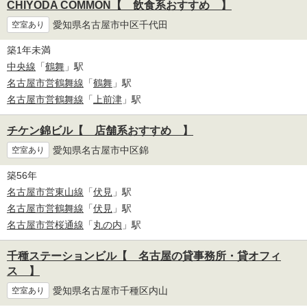
CHIYODA COMMON【 飲食系おすすめ 】
愛知県名古屋市中区千代田
空室あり
築1年未満
中央線
「
鶴舞
」駅
名古屋市営鶴舞線
「
鶴舞
」駅
名古屋市営鶴舞線
「
上前津
」駅
チケン錦ビル【 店舗系おすすめ 】
愛知県名古屋市中区錦
空室あり
築56年
名古屋市営東山線
「
伏見
」駅
名古屋市営鶴舞線
「
伏見
」駅
名古屋市営桜通線
「
丸の内
」駅
千種ステーションビル【 名古屋の貸事務所・貸オフィ
ス 】
愛知県名古屋市千種区内山
空室あり