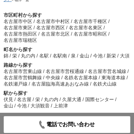
市区町村から探す
名古屋市中区
/
名古屋市中村区
/
名古屋市千種区
/
名古屋市東区
/
名古屋市西区
/
名古屋市名東区
/
名古屋市熱田区
/
名古屋市北区
/
名古屋市昭和区
/
名古屋市瑞穂区
町名から探す
錦
/
栄
/
丸の内
/
名駅
/
名駅南
/
泉
/
金山
/
今池
/
新栄
/
大須
路線から探す
名古屋市営東山線
/
名古屋市営桜通線
/
名古屋市営名城線
/
名古屋市営鶴舞線
/
中央線
/
名鉄名古屋本線
/
東海道本線
/
名鉄瀬戸線
/
名古屋臨海高速あおなみ線
/
名鉄犬山線
駅から探す
伏見
/
名古屋
/
栄
/
丸の内
/
久屋大通
/
国際センター
/
金山
/
今池
/
大須観音
/
上前津
電話でお問い合わせ