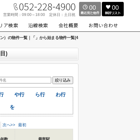
00
00
営業時間：
09:00～18:00
定休日：
土日祝
スワン）の物件一覧｜「」から始まる物件一覧(4
目)
行
や行
ら行
わ行
を
次へ>>
最初
築年数
最寄駅