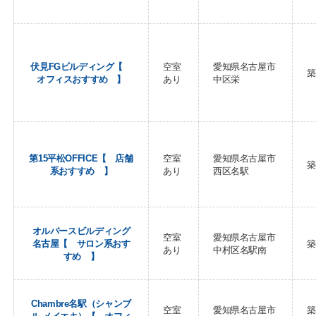
伏見FGビルディング【
空室
愛知県名古屋市
築
オフィスおすすめ 】
あり
中区栄
第15平松OFFICE【 店舗
空室
愛知県名古屋市
築
系おすすめ 】
あり
西区名駅
オルバースビルディング
空室
愛知県名古屋市
名古屋【 サロン系おす
築
あり
中村区名駅南
すめ 】
Chambre名駅（シャンブ
空室
愛知県名古屋市
築