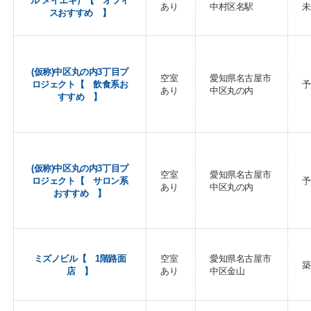
ル メイエキ）【 オフィ
あり
中村区名駅
未
スおすすめ 】
(仮称)中区丸の内3丁目プ
空室
愛知県名古屋市
ロジェクト【 飲食系お
予
あり
中区丸の内
すすめ 】
(仮称)中区丸の内3丁目プ
空室
愛知県名古屋市
ロジェクト【 サロン系
予
あり
中区丸の内
おすすめ 】
ミズノビル【 1階路面
空室
愛知県名古屋市
築
店 】
あり
中区金山