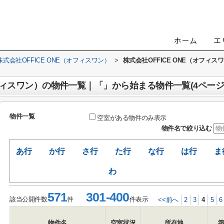
会社OFFICE ONE（オフィスワン）
>
株式会社OFFICE ONE（オフィ
オフィスワン）の物件一覧｜「」から始まる物件一覧(4ページ
物件一覧
空室がある物件のみ表示
物件名で絞り込む
あ行
か行
さ行
た行
な行
は行
ま
わ
571
301-400
該当公開件数
件
件表示
<<前へ
2
3
4
5
6
物件名
空室状況
所在地