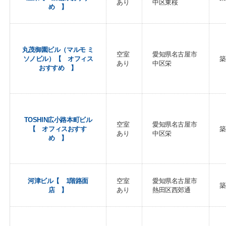
あり
中区東桜
め 】
丸茂御園ビル（マルモ ミ
空室
愛知県名古屋市
ソノビル）【 オフィス
築
あり
中区栄
おすすめ 】
TOSHIN広小路本町ビル
空室
愛知県名古屋市
【 オフィスおすす
築
あり
中区栄
め 】
河津ビル【 1階路面
空室
愛知県名古屋市
築
店 】
あり
熱田区西郊通