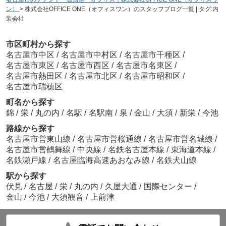
ン）
>
株式会社OFFICE ONE（オフィスワン）のスタッフブログ一覧 | タグ:内
装会社
市区町村から探す
名古屋市中区
/
名古屋市中村区
/
名古屋市千種区
/
名古屋市東区
/
名古屋市西区
/
名古屋市名東区
/
名古屋市熱田区
/
名古屋市北区
/
名古屋市昭和区
/
名古屋市瑞穂区
町名から探す
錦
/
栄
/
丸の内
/
名駅
/
名駅南
/
泉
/
金山
/
大須
/
新栄
/
今池
路線から探す
名古屋市営東山線
/
名古屋市営桜通線
/
名古屋市営名城線
/
名古屋市営鶴舞線
/
中央線
/
名鉄名古屋本線
/
東海道本線
/
名鉄瀬戸線
/
名古屋臨海高速あおなみ線
/
名鉄犬山線
駅から探す
伏見
/
名古屋
/
栄
/
丸の内
/
久屋大通
/
国際センター
/
金山
/
今池
/
大須観音
/
上前津