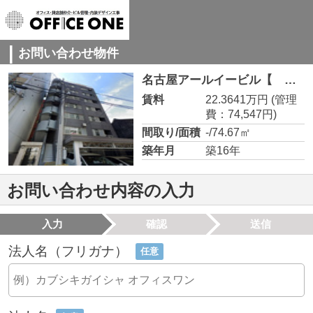
お問い合わせ物件
名古屋アールイービル【 名古屋の貸事務所・貸オフィス 】 3階
賃料
22.3641万円
(管理
費：74,547円)
間取り/面積
-/74.67㎡
築年月
築16年
お問い合わせ内容の入力
入力
確認
送信
法人名（フリガナ）
任意