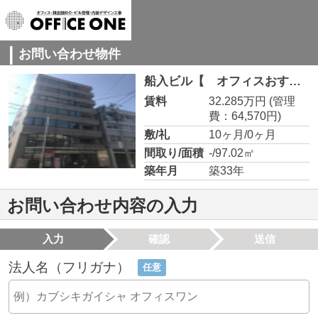
お問い合わせ物件
船入ビル【 オフィスおすすめ 】 5B
賃料
32.285万円
(管理
費：64,570円)
敷/礼
10ヶ月/0ヶ月
間取り/面積
-/97.02㎡
築年月
築33年
お問い合わせ内容の入力
入力
確認
送信
法人名（フリガナ）
任意