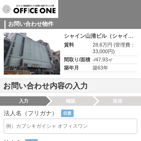
お問い合わせ物件
シャイン山清ビル（シャイン ヤマセイ ビル）【 飲食系おすすめ 】 6G
賃料
28.6万円
(管理費：
33,000円)
間取り/面積
-/47.93㎡
築年月
築63年
お問い合わせ内容の入力
入力
確認
送信
法人名（フリガナ）
任意