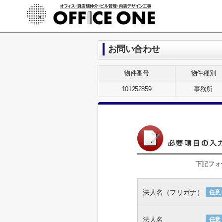
お問い合わせ
物件番号
物件種別
101252859
事務所
下記フォ
法人名（フリガナ）
任意
法人名
任意