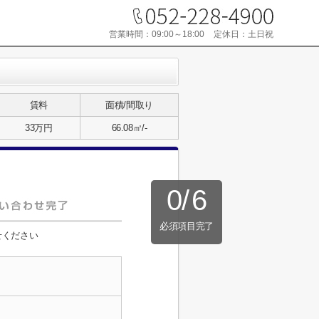
営業時間：
09:00～18:00
定休日：
土日祝
賃料
面積/間取り
33万円
66.08㎡/-
0
/
6
必須項目完了
せください