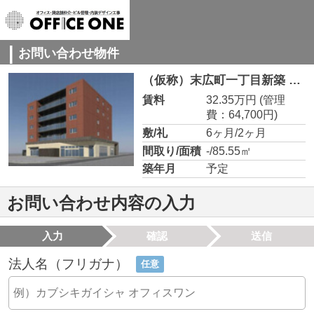
お問い合わせ物件
（仮称）末広町一丁目新築 1階C
賃料
32.35万円
(管理
費：64,700円)
敷/礼
6ヶ月/2ヶ月
間取り/面積
-/85.55㎡
築年月
予定
お問い合わせ内容の入力
入力
確認
送信
法人名（フリガナ）
任意