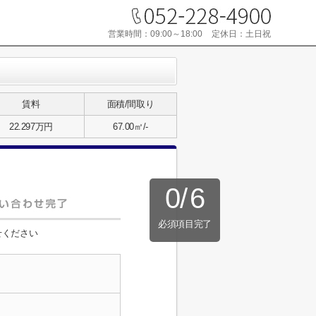
営業時間：
09:00～18:00
定休日：
土日祝
賃料
面積/間取り
22.297万円
67.00㎡/-
0
/
6
必須項目完了
せください