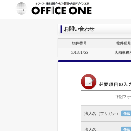
お問い合わせ
物件番号
物件種
101881722
店舗事務
下記フォ
法人名（フリガナ）
任意
法人名
任意