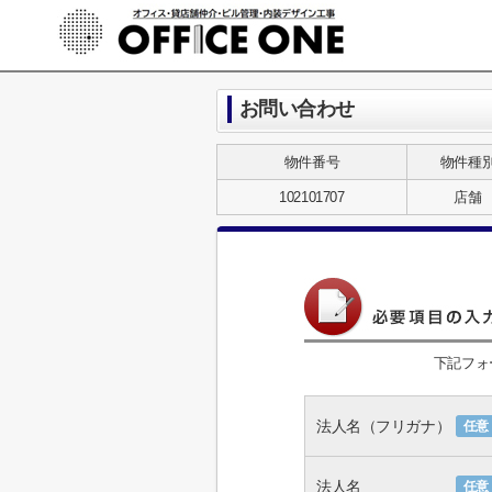
お問い合わせ
物件番号
物件種
102101707
店舗
下記フォ
法人名（フリガナ）
任意
法人名
任意