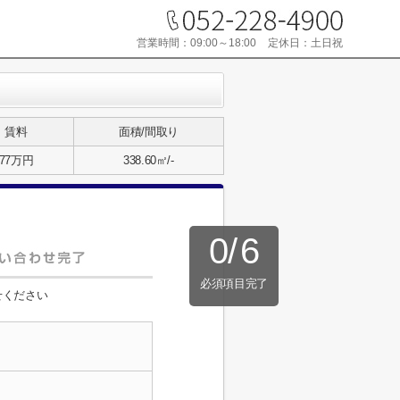
営業時間：
09:00～18:00
定休日：
土日祝
賃料
面積/間取り
77万円
338.60㎡/-
0
/
6
必須項目完了
せください